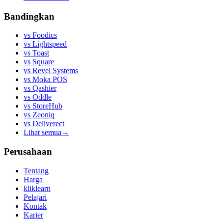
Bandingkan
vs
Foodics
vs
Lightspeed
vs
Toast
vs
Square
vs
Revel Systems
vs
Moka POS
vs
Qashier
vs
Oddle
vs
StoreHub
vs
Zeoniq
vs
Deliverect
Lihat semua
→
Perusahaan
Tentang
Harga
kliklearn
Pelajari
Kontak
Karier