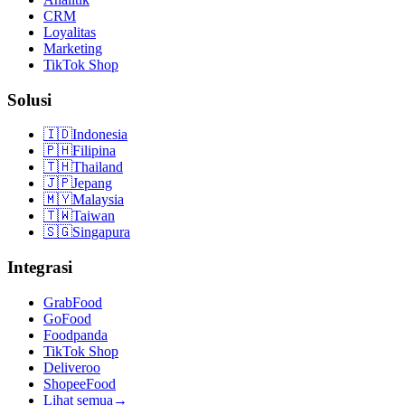
CRM
Loyalitas
Marketing
TikTok Shop
Solusi
🇮🇩
Indonesia
🇵🇭
Filipina
🇹🇭
Thailand
🇯🇵
Jepang
🇲🇾
Malaysia
🇹🇼
Taiwan
🇸🇬
Singapura
Integrasi
GrabFood
GoFood
Foodpanda
TikTok Shop
Deliveroo
ShopeeFood
Lihat semua
→