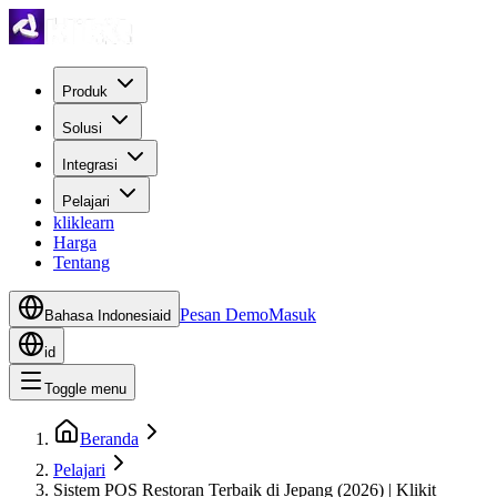
Produk
Solusi
Integrasi
Pelajari
kliklearn
Harga
Tentang
Pesan Demo
Masuk
Bahasa Indonesia
id
id
Toggle menu
Beranda
Pelajari
Sistem POS Restoran Terbaik di Jepang (2026) | Klikit