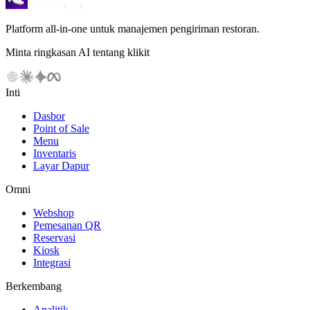
Platform all-in-one untuk manajemen pengiriman restoran.
Minta ringkasan AI tentang klikit
Inti
Dasbor
Point of Sale
Menu
Inventaris
Layar Dapur
Omni
Webshop
Pemesanan QR
Reservasi
Kiosk
Integrasi
Berkembang
Analitik