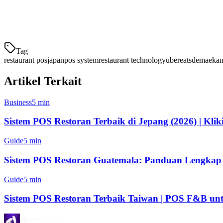
Fitur utama:
POS inti gratis
Tag
restaurant pos
japan
pos system
restaurant technology
ubereats
demaeka
Artikel Terkait
Business
5 min
Sistem POS Restoran Terbaik di Jepang (2026) | Kliki
Guide
5 min
Sistem POS Restoran Guatemala: Panduan Lengkap
Guide
5 min
Sistem POS Restoran Terbaik Taiwan | POS F&B unt