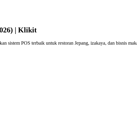
26) | Klikit
an sistem POS terbaik untuk restoran Jepang, izakaya, dan bisnis mak
epang (2026)
lam, pesanan pengiriman dari Uber Eats, Demaekan, dan Wolt, inventa
e (POS) yang tepat adalah tulang punggung operasional Anda.
si skala perusahaan, kami telah meneliti dan membandingkan sistem POS 
untuk restoran di Tokyo, Osaka, Kyoto, dan di luar itu.