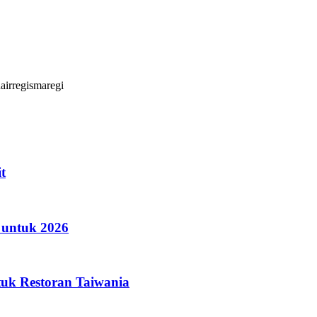
n
airregi
smaregi
t
 untuk 2026
uk Restoran Taiwania