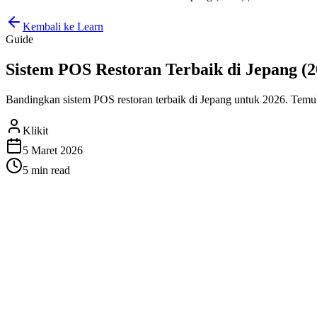
Kembali ke Learn
Guide
Sistem POS Restoran Terbaik di Jepang (20
Bandingkan sistem POS restoran terbaik di Jepang untuk 2026. Temuk
Klikit
5 Maret 2026
5 min
read
Sistem POS Restoran Terbaik di J
Mengelola restoran di Jepang berarti mengelola pelanggan makan ma
layanan yang diharapkan oleh pelanggan Jepang. Sistem point-of-sal
Dengan opsi yang bervariasi dari registrasi dasar gratis hingga solu
mencakup harga dalam JPY, fitur, integrasi pengiriman, dan ketepatan 