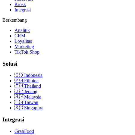
Kiosk
Integrasi
Berkembang
Analitik
CRM
Loyalitas
Marketing
TikTok Shop
Solusi
🇮🇩
Indonesia
🇵🇭
Filipina
🇹🇭
Thailand
🇯🇵
Jepang
🇲🇾
Malaysia
🇹🇼
Taiwan
🇸🇬
Singapura
Integrasi
GrabFood