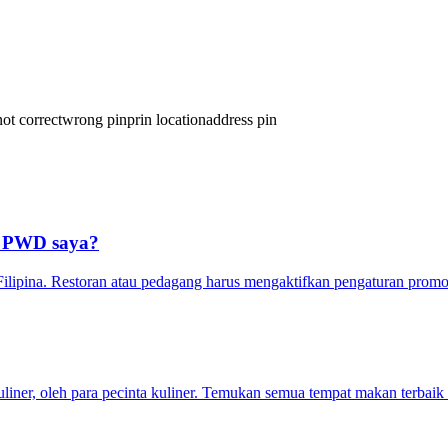
ot correct
wrong pin
prin location
address pin
/ PWD saya?
Filipina. Restoran atau pedagang harus mengaktifkan pengaturan pro
kuliner, oleh para pecinta kuliner. Temukan semua tempat makan terbaik 