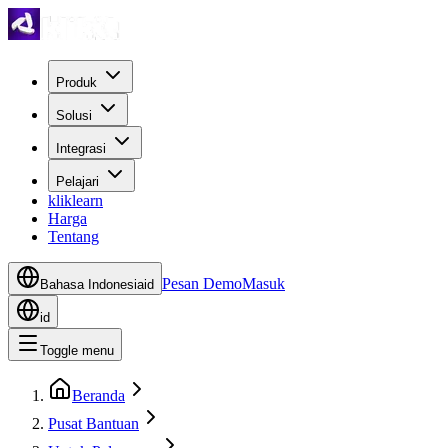
Produk
Solusi
Integrasi
Pelajari
kliklearn
Harga
Tentang
Pesan Demo
Masuk
Bahasa Indonesia
id
id
Toggle menu
Beranda
Pusat Bantuan