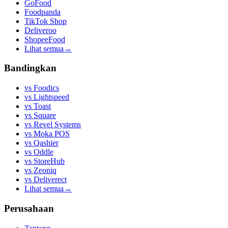
GoFood
Foodpanda
TikTok Shop
Deliveroo
ShopeeFood
Lihat semua
→
Bandingkan
vs
Foodics
vs
Lightspeed
vs
Toast
vs
Square
vs
Revel Systems
vs
Moka POS
vs
Qashier
vs
Oddle
vs
StoreHub
vs
Zeoniq
vs
Deliverect
Lihat semua
→
Perusahaan