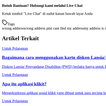
Butuh Bantuan? Hubungi kami melalui Live Chat
Ketuk tombol "Live Chat" di sudut kanan bawah layar Anda
Tags
wrong address
wrong address pin
i cant find my address
my address is n
Artikel Terkait
Untuk Pelanggan
Bagaimana cara menggunakan kartu diskon Lansia
Diskon Lansia/ Penyandang Disabilitas (PWD) berlaku hanya untuk 
Untuk Pelanggan
Apa itu aplikasi klikit?
Mengeksplorasi aplikasi sosial klikit yang dibuat untuk para pecinta 
Untuk Pelanggan