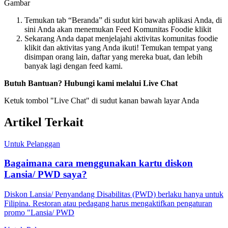
Gambar
Temukan tab “Beranda” di sudut kiri bawah aplikasi Anda, di
sini Anda akan menemukan Feed Komunitas Foodie klikit
Sekarang Anda dapat menjelajahi aktivitas komunitas foodie
klikit dan aktivitas yang Anda ikuti
!
Temukan tempat yang
disimpan orang lain, daftar yang mereka buat, dan lebih
banyak lagi dengan feed kami.
Butuh Bantuan? Hubungi kami melalui Live Chat
Ketuk tombol "Live Chat" di sudut kanan bawah layar Anda
Artikel Terkait
Untuk Pelanggan
Bagaimana cara menggunakan kartu diskon
Lansia/ PWD saya?
Diskon Lansia/ Penyandang Disabilitas (PWD) berlaku hanya untuk
Filipina. Restoran atau pedagang harus mengaktifkan pengaturan
promo "Lansia/ PWD