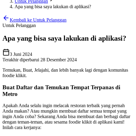
Untuk Pelanggan
Apa yang bisa saya lakukan di aplikasi?
Kembali ke Untuk Pelanggan
Untuk Pelanggan
Apa yang bisa saya lakukan di aplikasi?
3 Juni 2024
Terakhir diperbarui 28 Desember 2024
Temukan, Buat, Jelajahi, dan lebih banyak lagi dengan komunitas
foodie klikit.
Buat Daftar dan Temukan Tempat Terpanas di
Metro
Apakah Anda selalu ingin melacak restoran terbaik yang pernah
Anda makan? Atau mungkin membuat daftar semua tempat yang
ingin Anda coba? Sekarang Anda bisa membuat dan berbagi daftar
dengan teman-teman, atau sesama foodie klikit di aplikasi kami
!
Inilah cara kerjanya: