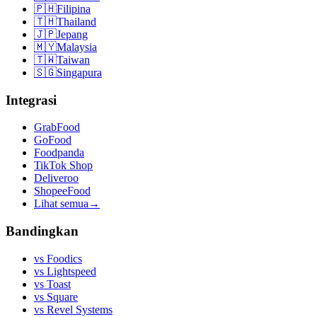
🇵🇭
Filipina
🇹🇭
Thailand
🇯🇵
Jepang
🇲🇾
Malaysia
🇹🇼
Taiwan
🇸🇬
Singapura
Integrasi
GrabFood
GoFood
Foodpanda
TikTok Shop
Deliveroo
ShopeeFood
Lihat semua
→
Bandingkan
vs
Foodics
vs
Lightspeed
vs
Toast
vs
Square
vs
Revel Systems