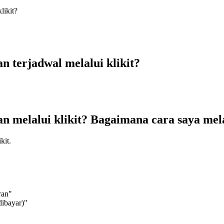
likit?
 terjadwal melalui klikit?
n melalui klikit? Bagaimana cara saya m
kit.
ran"
dibayar)"