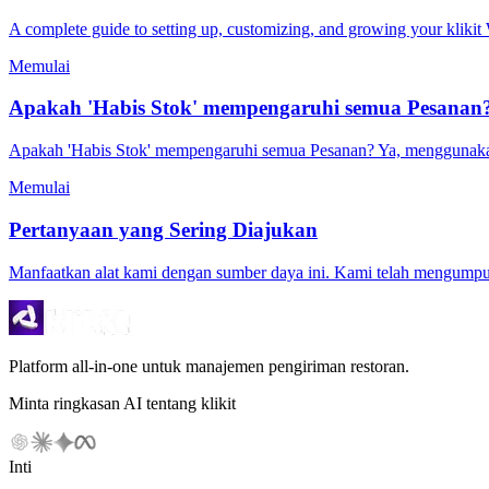
A complete guide to setting up, customizing, and growing your kliki
Memulai
Apakah 'Habis Stok' mempengaruhi semua Pesanan
Apakah 'Habis Stok' mempengaruhi semua Pesanan? Ya, menggunakan f
Memulai
Pertanyaan yang Sering Diajukan
Manfaatkan alat kami dengan sumber daya ini. Kami telah mengump
Platform all-in-one untuk manajemen pengiriman restoran.
Minta ringkasan AI tentang klikit
Inti