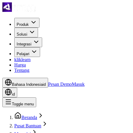
Produk
Solusi
Integrasi
Pelajari
kliklearn
Harga
Tentang
Pesan Demo
Masuk
Bahasa Indonesia
id
id
Toggle menu
Beranda
Pusat Bantuan