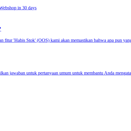
t Webshop in 30 days
?
itur 'Habis Stok' (OOS) kami akan memastikan bahwa apa pun yang di
ulkan jawaban untuk pertanyaan umum untuk membantu Anda mengatasi