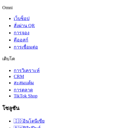
Omni
เว็บช็อป
สั่งผ่าน QR
การจอง
คีออสก์
การเชื่อมต่อ
เติบโต
การวิเคราะห์
CRM
สะสมแต้ม
การตลาด
TikTok Shop
โซลูชัน
🇮🇩
อินโดนีเซีย