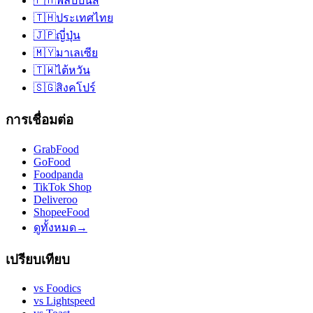
🇵🇭
ฟิลิปปินส์
🇹🇭
ประเทศไทย
🇯🇵
ญี่ปุ่น
🇲🇾
มาเลเซีย
🇹🇼
ไต้หวัน
🇸🇬
สิงคโปร์
การเชื่อมต่อ
GrabFood
GoFood
Foodpanda
TikTok Shop
Deliveroo
ShopeeFood
ดูทั้งหมด
→
เปรียบเทียบ
vs
Foodics
vs
Lightspeed