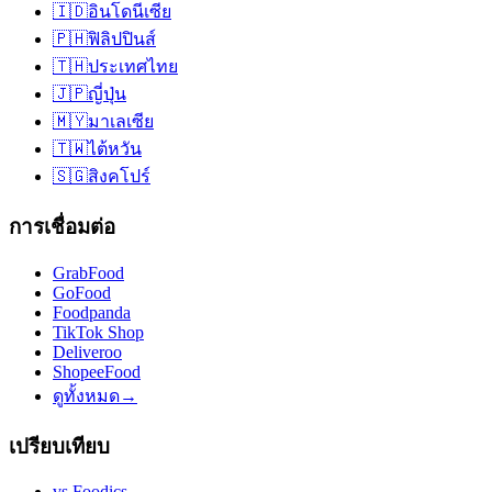
🇮🇩
อินโดนีเซีย
🇵🇭
ฟิลิปปินส์
🇹🇭
ประเทศไทย
🇯🇵
ญี่ปุ่น
🇲🇾
มาเลเซีย
🇹🇼
ไต้หวัน
🇸🇬
สิงคโปร์
การเชื่อมต่อ
GrabFood
GoFood
Foodpanda
TikTok Shop
Deliveroo
ShopeeFood
ดูทั้งหมด
→
เปรียบเทียบ
vs
Foodics