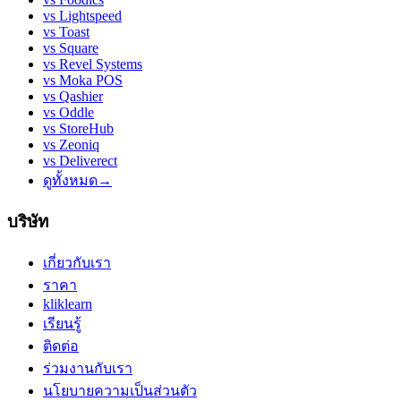
vs
Lightspeed
vs
Toast
vs
Square
vs
Revel Systems
vs
Moka POS
vs
Qashier
vs
Oddle
vs
StoreHub
vs
Zeoniq
vs
Deliverect
ดูทั้งหมด
→
บริษัท
เกี่ยวกับเรา
ราคา
kliklearn
เรียนรู้
ติดต่อ
ร่วมงานกับเรา
นโยบายความเป็นส่วนตัว