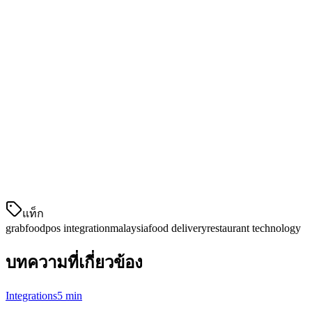
การติดตามค่าคอมมิชชั่น
GrabFood คิดค่าคอมมิชชั่นที่แตกต่างกัน (ปกติ 15-30% ขึ้นอยู่
กับระดับการสมัคร) POS ของคุณควรติดตามค่าธรรมเนียม
เหล่านี้โดยอัตโนมัติ
การรวบรวมแพลตฟอร์มหลายแห่ง
หากคุณยังทำงานกับ Foodpanda และแพลตฟอร์มจัดส่งอาหาร
อื่น ๆ POS ของคุณควรรวบรวมคำสั่งทั้งหมดลงในแผงควบค
แท็ก
grabfood
pos integration
malaysia
food delivery
restaurant technology
บทความที่เกี่ยวข้อง
Integrations
5 min