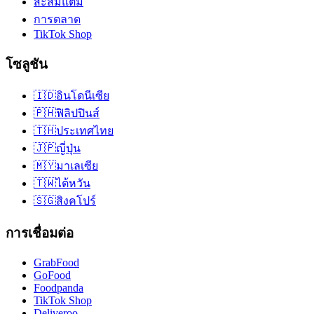
สะสมแต้ม
การตลาด
TikTok Shop
โซลูชัน
🇮🇩
อินโดนีเซีย
🇵🇭
ฟิลิปปินส์
🇹🇭
ประเทศไทย
🇯🇵
ญี่ปุ่น
🇲🇾
มาเลเซีย
🇹🇼
ไต้หวัน
🇸🇬
สิงคโปร์
การเชื่อมต่อ
GrabFood
GoFood
Foodpanda
TikTok Shop
Deliveroo