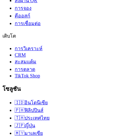
สั่งผ่าน QR
การจอง
คีออสก์
การเชื่อมต่อ
เติบโต
การวิเคราะห์
CRM
สะสมแต้ม
การตลาด
TikTok Shop
โซลูชัน
🇮🇩
อินโดนีเซีย
🇵🇭
ฟิลิปปินส์
🇹🇭
ประเทศไทย
🇯🇵
ญี่ปุ่น
🇲🇾
มาเลเซีย