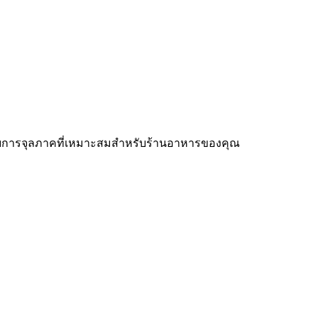
 — พบการจุลภาคที่เหมาะสมสำหรับร้านอาหารของคุณ
้องการเพิ่มขึ้น ระบบ
POS ร้านอาหาร
ที่ถูกต้องสามารถทำให้