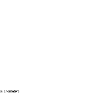
หารที่ดำเนินการในแพลตฟอร์มจัดส่งหลายแพลตฟอร์ม หากคุณกำลัง
ดียว — ไม่ต้องสลับแป้นพิมพ์อีกต่อไป
ารจัดส่งและต้องการ
re alternative