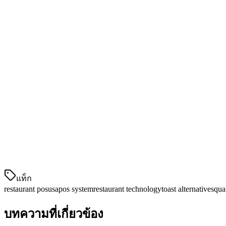
เหตุผลที่ทำให้มันโดดเด่น:
Klikit ถูกออกแบบเฉพาะสำหรับร้านอา
การรวบรวมคำสั่งของ Klikit รวบรวมคำสั่งทั้งหมดลงในแดชบอร์ดเ
คุณลักษณะหลัก:
การรวบรวมคำสั่งจากแพลตฟอร์มจัดส่งทั้งหมด
การจัดการเมนูในทุกช่องทาง
การติดตามสินค้าคงคลังในเวลาจริง
เครื่องมือการตลาดและ CRM ที่สร้างในตัว
ราคาที่เป็นประมาณ $29/เดือน
ดีที่สุดสำหรับ:
ร้านอาหารและครัวเรือนเมนูคลาวด์ที่ขึ้นอยู่กับก
แท็ก
restaurant pos
usa
pos system
restaurant technology
toast alternative
squa
บทความที่เกี่ยวข้อง