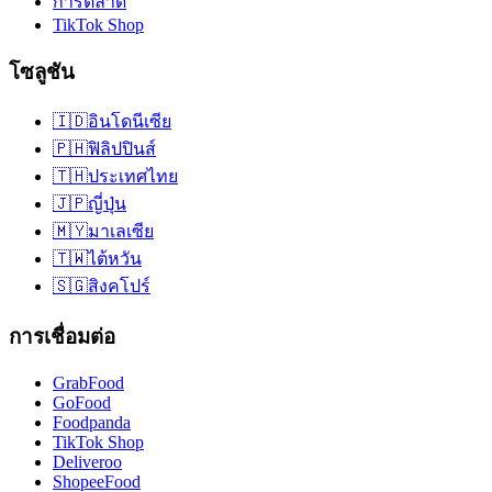
การตลาด
TikTok Shop
โซลูชัน
🇮🇩
อินโดนีเซีย
🇵🇭
ฟิลิปปินส์
🇹🇭
ประเทศไทย
🇯🇵
ญี่ปุ่น
🇲🇾
มาเลเซีย
🇹🇼
ไต้หวัน
🇸🇬
สิงคโปร์
การเชื่อมต่อ
GrabFood
GoFood
Foodpanda
TikTok Shop
Deliveroo
ShopeeFood