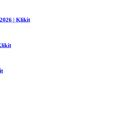
2026 | Klikit
likit
it