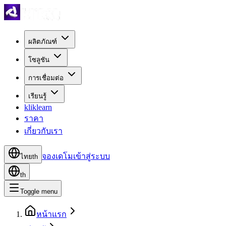
ผลิตภัณฑ์
โซลูชัน
การเชื่อมต่อ
เรียนรู้
kliklearn
ราคา
เกี่ยวกับเรา
จองเดโม
เข้าสู่ระบบ
ไทย
th
th
Toggle menu
หน้าแรก