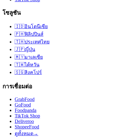
โซลูชัน
🇮🇩
อินโดนีเซีย
🇵🇭
ฟิลิปปินส์
🇹🇭
ประเทศไทย
🇯🇵
ญี่ปุ่น
🇲🇾
มาเลเซีย
🇹🇼
ไต้หวัน
🇸🇬
สิงคโปร์
การเชื่อมต่อ
GrabFood
GoFood
Foodpanda
TikTok Shop
Deliveroo
ShopeeFood
ดูทั้งหมด
→