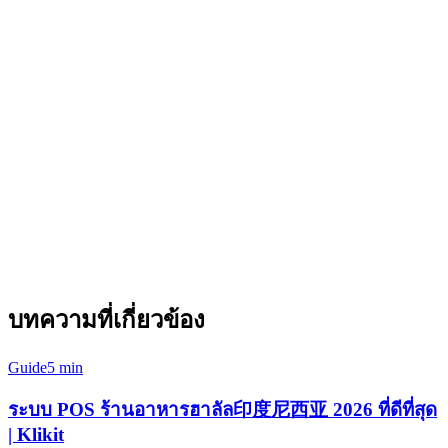
การวิเคราะห์ข้อมูลทันที
ติดตามยอดขาย, รายการยอดนิยม, ชั่วโมงยอดสูง, และ
ประสิทธิภาพของพนักงานด้วยรายงานข้อมูลทันทีที่ออกแบบมา
สำหรับการตัดสินใจตามข้อมูล
เปรียบเทียบ: Klikit กับคู่แข่ง
คุณสมบัติ
บทความที่เกี่ยวข้อง
Guide
5 min
ระบบ POS ร้านอาหารฮาลัล印度尼西亚 2026 ที่ดีที่สุด
| Klikit