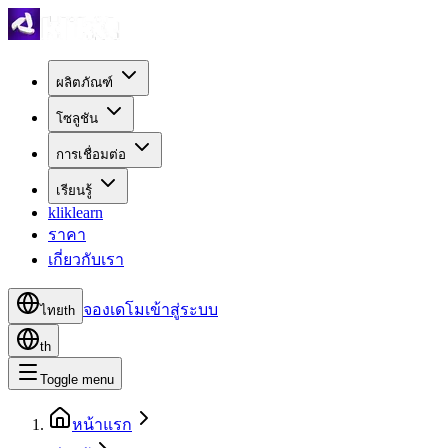
ผลิตภัณฑ์
โซลูชัน
การเชื่อมต่อ
เรียนรู้
kliklearn
ราคา
เกี่ยวกับเรา
จองเดโม
เข้าสู่ระบบ
ไทย
th
th
Toggle menu
หน้าแรก