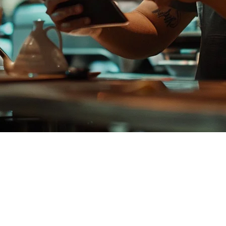
ร้านอาหารในฟิลิปปินส์
า Square POS, คุณสมควรรู้悉选项ของคุณ ในขณะที่ Square 提供ควา
ส์: การ整合การชำระเงินท้องถิ่น, การเชื่อมต่อกับแพลตฟอร์มจัดส