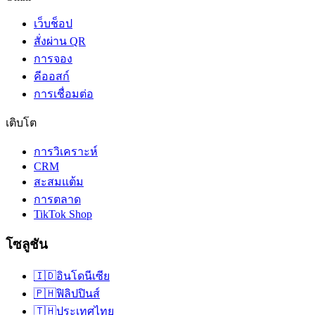
เว็บช็อป
สั่งผ่าน QR
การจอง
คีออสก์
การเชื่อมต่อ
เติบโต
การวิเคราะห์
CRM
สะสมแต้ม
การตลาด
TikTok Shop
โซลูชัน
🇮🇩
อินโดนีเซีย
🇵🇭
ฟิลิปปินส์
🇹🇭
ประเทศไทย