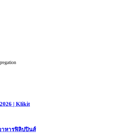
✅ สนับสนุนอย่างเต็มรูปแบบ
✅ อยู่ในระบบ
✅ ศูนย์กลาง, 实时
✅ ทีมที่ตั้งอยู่ในฟิลิปปินส์
gregation
2026 | Klikit
อาหารฟิลิปปินส์