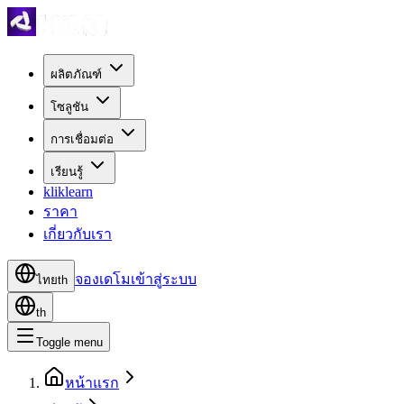
ผลิตภัณฑ์
โซลูชัน
การเชื่อมต่อ
เรียนรู้
kliklearn
ราคา
เกี่ยวกับเรา
จองเดโม
เข้าสู่ระบบ
ไทย
th
th
Toggle menu
หน้าแรก