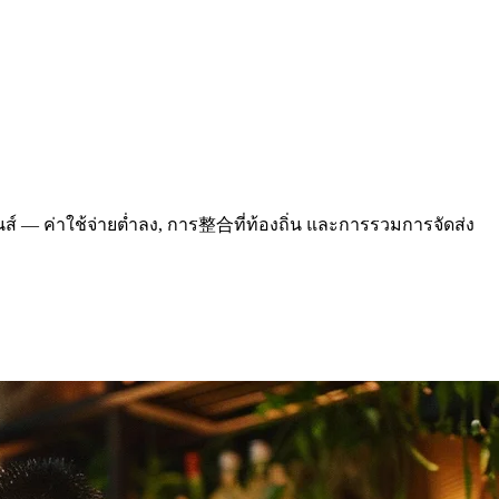
ปินส์ — ค่าใช้จ่ายต่ำลง, การ整合ที่ท้องถิ่น และการรวมการจัดส่ง