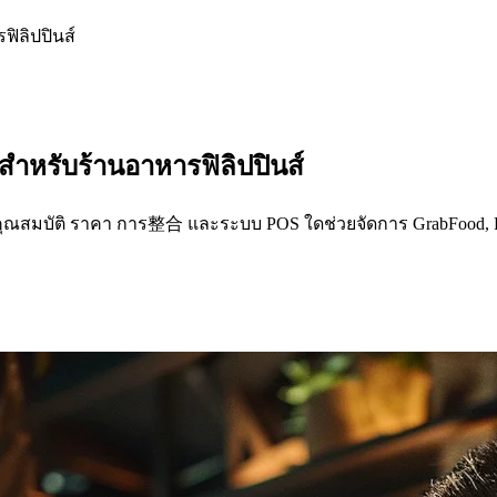
ฟิลิปปินส์
ดสำหรับร้านอาหารฟิลิปปินส์
์ ดูคุณสมบัติ ราคา การ整合 และระบบ POS ใดช่วยจัดการ GrabFood, 