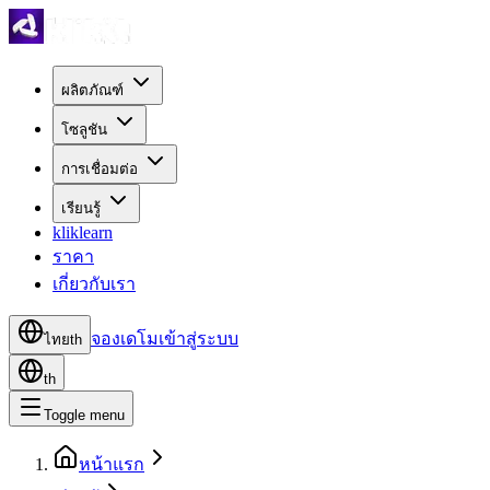
ผลิตภัณฑ์
โซลูชัน
การเชื่อมต่อ
เรียนรู้
kliklearn
ราคา
เกี่ยวกับเรา
จองเดโม
เข้าสู่ระบบ
ไทย
th
th
Toggle menu
หน้าแรก