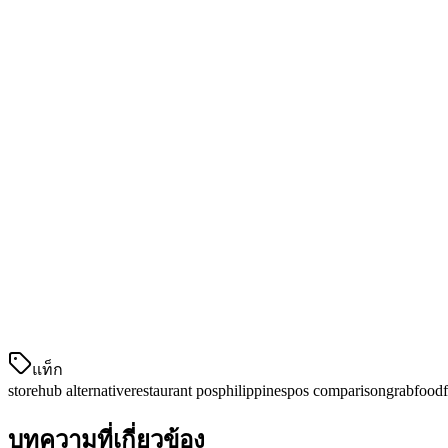
StoreHub 提供การรวบรวมคำสั่งซื้อ แต่มีการสนับสนุนแพลตฟอร์มจ
2. ราคาที่ดีขึ้นสำหรับร้านอาหารที่เติบโต
ที่
$25-39/ไซต์/เดือน
, Klikit 提供การประหยัดเงินที่สำคัญเมื่อเที
3. ระบบดำเนินการร้านค้าแบบเต็มรูปแบบ
Klikit ไม่ใช่แค่ POS—it's a complete merchant operating system:
POS & Payments
— ระบบขายหน้าร้านเต็มรูปแบบพร้อ
Menu Management
— การอัปเดตเมนูแบบทันเวลาทั่วท
Analytics & Reporting
— ข้อมูลการขายที่統一จากการ
แท็ก
storehub alternative
restaurant pos
philippines
pos comparison
grabfood
บทความที่เกี่ยวข้อง