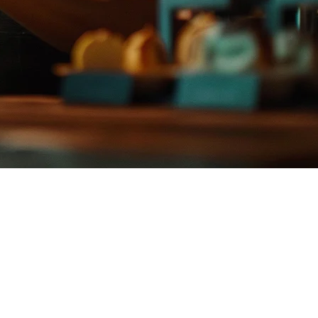
ฟิลิปปินส์
 ตัวเลือกที่นิยม其二คือ
Klikit
และ
StoreHub
การเปรียบเทียบที่