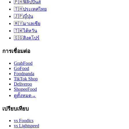
🇵🇭
ฟิลิปปินส์
🇹🇭
ประเทศไทย
🇯🇵
ญี่ปุ่น
🇲🇾
มาเลเซีย
🇹🇼
ไต้หวัน
🇸🇬
สิงคโปร์
การเชื่อมต่อ
GrabFood
GoFood
Foodpanda
TikTok Shop
Deliveroo
ShopeeFood
ดูทั้งหมด
→
เปรียบเทียบ
vs
Foodics
vs
Lightspeed