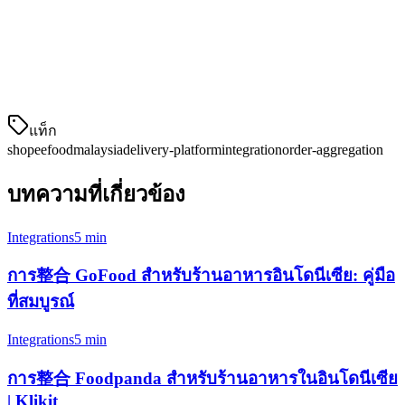
ไม่มีการวิ่งไปมาระหว่างแท็บเล็ตอีกต่อไป ไม่มีคำสั่งซื้อที่พลาด
อีกต่อไป หน้าจอเดียวแสดงทุกอย่าง
การสυγขับเมนูแบบทันเวลา
แท็ก
shopeefood
malaysia
delivery-platform
integration
order-aggregation
บทความที่เกี่ยวข้อง
Integrations
5 min
การ整合 GoFood สำหรับร้านอาหารอินโดนีเซีย: คู่มือ
ที่สมบูรณ์
Integrations
5 min
การ整合 Foodpanda สำหรับร้านอาหารในอินโดนีเซีย
| Klikit