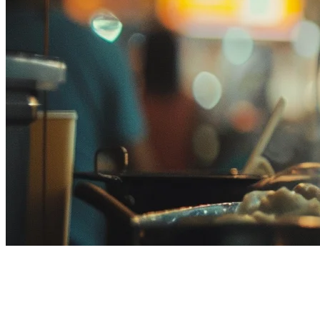
การ整合 ShopeeFood สำหรับร้าน
อาหารในมาเลเซีย