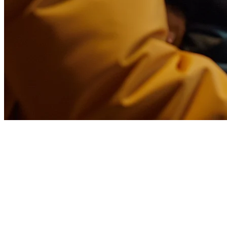
การรวม ShopeeFood สำหรับร้านอ
กำลังพยายามจัดการออเดอร์ ShopeeFood บนแท็บเล็ตที่แยกต่างหาก
อาหารของคุณโดยตรงกับแพลตฟอร์มการจัดส่งอาหารที่เติบโตเร็วที
ทำไมการรวม ShopeeFood ถึงสำคัญในอินโด