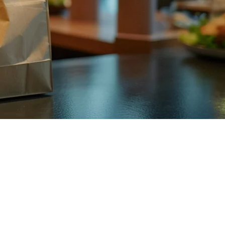
าที่คุณไม่ต้องมี. การรวม ShopeeFood ของ Klikit เชื่อมต่อร้าน