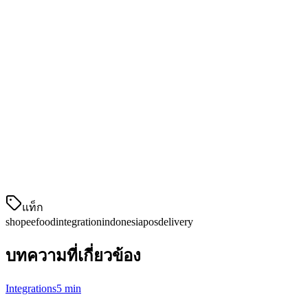
การจัดการคลังสินค้าที่統一
ขาย Nasi Goreng 50婉ผ่าน ShopeeFood? คลังสินค้า Klikit ของคุ
แดชบอร์ดเดียวสำหรับแพลตฟอร์มทั้งหมด
ShopeeFood, GrabFood, Gojek และออเดอร์ที่เข้าร้าน — ทั้งหม
อัตราการจัดสรรที่เป็นที่แข็งขัน
ShopeeFood มักเสนอโครงสร้างอัตราการจัดสรรที่เป็นที่แข็งขั
แท็ก
shopeefood
integration
indonesia
pos
delivery
บทความที่เกี่ยวข้อง
Integrations
5 min