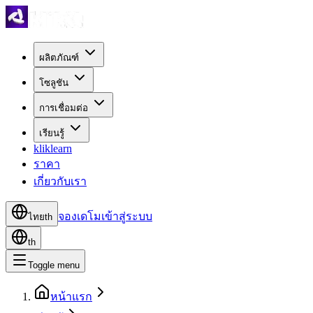
ผลิตภัณฑ์
โซลูชัน
การเชื่อมต่อ
เรียนรู้
kliklearn
ราคา
เกี่ยวกับเรา
จองเดโม
เข้าสู่ระบบ
ไทย
th
th
Toggle menu
หน้าแรก