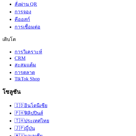
สั่งผ่าน QR
การจอง
คีออสก์
การเชื่อมต่อ
เติบโต
การวิเคราะห์
CRM
สะสมแต้ม
การตลาด
TikTok Shop
โซลูชัน
🇮🇩
อินโดนีเซีย
🇵🇭
ฟิลิปปินส์
🇹🇭
ประเทศไทย
🇯🇵
ญี่ปุ่น
🇲🇾
มาเลเซีย