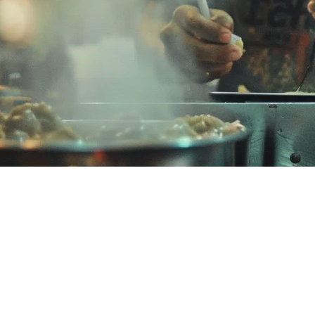
 — คู่มือสมบูรณ์สำหรับเจ้าของร้
ย่างรวดเร็ว กับ GrabFood, Foodpanda และ ShopeeFood 占主导地位 
ิเคชันจัดส่งหลายตัวบนแท็บเล็ตที่แยกต่างหาก การซิงค์เมนูด้วยม
ี้ เราจะอธิบายว่าตัวรวมจัดส่งทำอะไรทำไมมันสำคัญสำหรับร้านอา