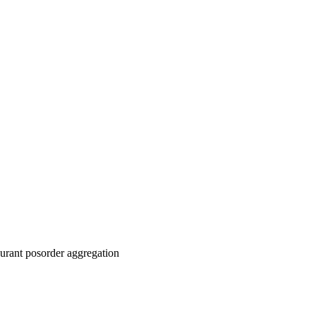
ท็บเล็ต ในชั่วโมงピーก นี้นำไปสู่การสูญเสียออเดอร์ การเตรียม
ว่าต้องทำ三次 — ครั้งละแพลตฟอร์ม ด้วยการรวม คุณทำการเปลี่ยน
มดในที่เดียว คุณสามารถวิเคราะห
aurant pos
order aggregation