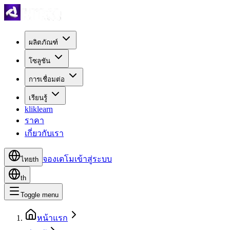
ผลิตภัณฑ์
โซลูชัน
การเชื่อมต่อ
เรียนรู้
kliklearn
ราคา
เกี่ยวกับเรา
จองเดโม
เข้าสู่ระบบ
ไทย
th
th
Toggle menu
หน้าแรก