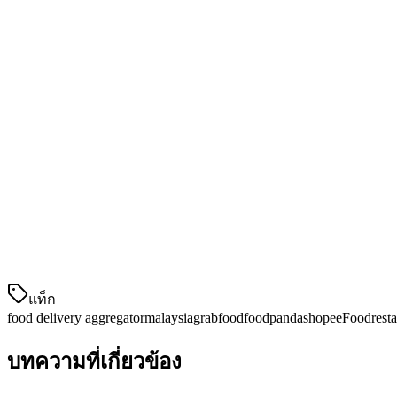
1. ลดความซับซ้อนของการดำเนินการ
โดยไม่มีตัวรวม ลูกจ้างของคุณต้องติดตามสามหรือมากกว่าสามแ
ความวุ่นวายนี้
2. 節約เวลาในการจัดการเมนู
การเปลี่ยนราคาหรือการปิดการใช้งานสินค้าชั่วคราวหมายความ
3. ปรับตัวให้เหมาะสมกับค่าธรรมเนียมสูง
แพลตฟอร์มจัดส่งเรียกค่าธรรมเนียม 15-30% โดยดูออเดอร์ทั้งห
แท็ก
food delivery aggregator
malaysia
grabfood
foodpanda
shopeeFood
rest
บทความที่เกี่ยวข้อง