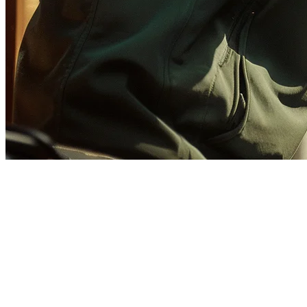
การ整合 GrabFood POS 菲
在菲律宾，管理多个外卖平台是餐厅的日常挑战。GrabFood
误、等待和压力都是三倍的。
Klikit 的 GrabFood 整合解决了这个问题 —
所有你的外卖订单