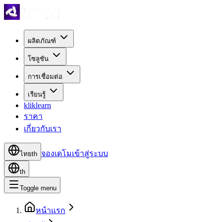
ผลิตภัณฑ์
โซลูชัน
การเชื่อมต่อ
เรียนรู้
kliklearn
ราคา
เกี่ยวกับเรา
จองเดโม
เข้าสู่ระบบ
ไทย
th
th
Toggle menu
หน้าแรก