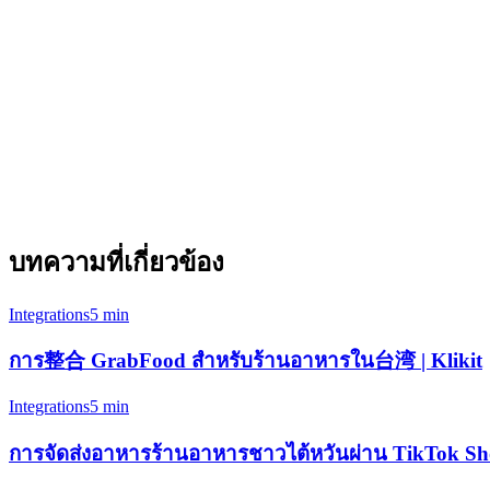
日终报告
手动汇总每个应用的销售情况
员工培训
学习 3+ 个应用
定价
Klikit 起
บทความที่เกี่ยวข้อง
Integrations
5 min
การ整合 GrabFood สำหรับร้านอาหารใน台湾 | Klikit
Integrations
5 min
การจัดส่งอาหารร้านอาหารชาวไต้หวันผ่าน TikTok Shop