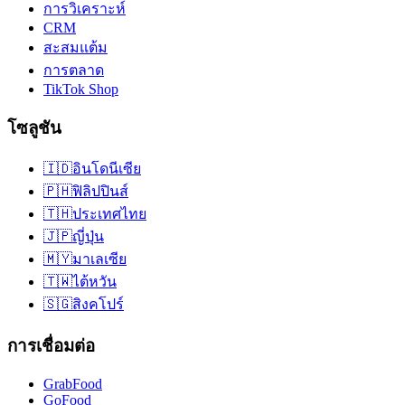
การวิเคราะห์
CRM
สะสมแต้ม
การตลาด
TikTok Shop
โซลูชัน
🇮🇩
อินโดนีเซีย
🇵🇭
ฟิลิปปินส์
🇹🇭
ประเทศไทย
🇯🇵
ญี่ปุ่น
🇲🇾
มาเลเซีย
🇹🇼
ไต้หวัน
🇸🇬
สิงคโปร์
การเชื่อมต่อ
GrabFood
GoFood