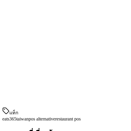
การ整合การชำระเงิน
การชำระ
ชำระเงินใน
ใน Taiwan
Taiwan 限定
เงิน
การจัดการ
✓ แบบ Centralized
✓
หลายที่ตั้ง
CRM &
โมดูลเพิ่ม
ความ忠实
✓ 內建
เติม
木
เครื่องมือ
✓ 內建 SMS, โปรโมชั่น
Limited
การตลาด
ราคาเริ่ม
$25/สถาน
ต้น
แท็ก
eats365
taiwan
pos alternative
restaurant pos