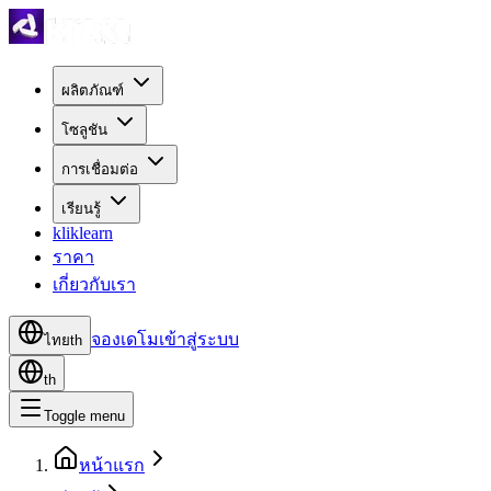
ผลิตภัณฑ์
โซลูชัน
การเชื่อมต่อ
เรียนรู้
kliklearn
ราคา
เกี่ยวกับเรา
จองเดโม
เข้าสู่ระบบ
ไทย
th
th
Toggle menu
หน้าแรก