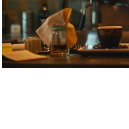
ทางเลือก AirRegi สำหรับร้านอาหาร
หากคุณกำลังประเมิน
ทางเลือกของ AirRegi
สำหรับร้านอาหารญี่
สนับสนุน APAC ที่ไม่ดี บทแนะนำนี้เปรียบเทียบ Klikit กับ Ai
เหตุผลที่ร้านอาหารญี่ปุ่นกำลังเปลี่ยนจาก A