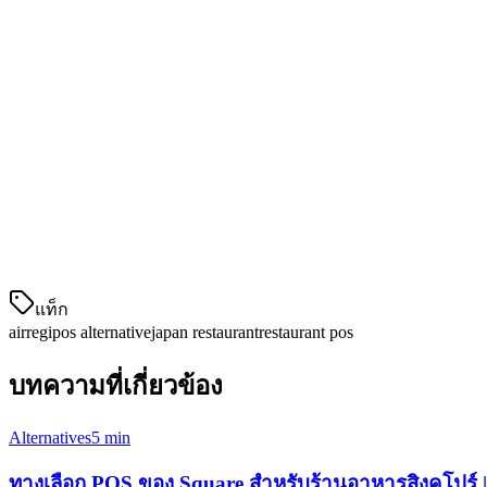
วิธีการชำระเงิน
QR Ph, Pay
การสนับสนุน
ทีม APAC ต
PH, ID, SG
การครอบคลุมตลาด
ใครควรพิจารณา Klikit แทน AirRegi?
ครัว
แท็ก
airregi
pos alternative
japan restaurant
restaurant pos
บทความที่เกี่ยวข้อง
Alternatives
5 min
ทางเลือก POS ของ Square สำหรับร้านอาหารสิงคโปร์ | 