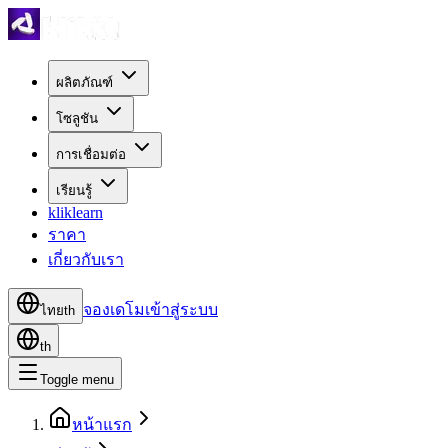
ผลิตภัณฑ์
โซลูชัน
การเชื่อมต่อ
เรียนรู้
kliklearn
ราคา
เกี่ยวกับเรา
จองเดโม
เข้าสู่ระบบ
ไทย
th
th
Toggle menu
หน้าแรก