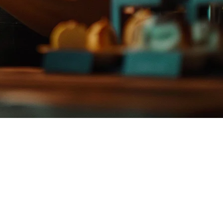
ี 2026 — ค่าคอมมิชชั่นที่เพิ่มขึ้น, การสนับสนุนของแพลตฟอร์ม
ธุรกิจ F&B ของฟิลิปปินส์.