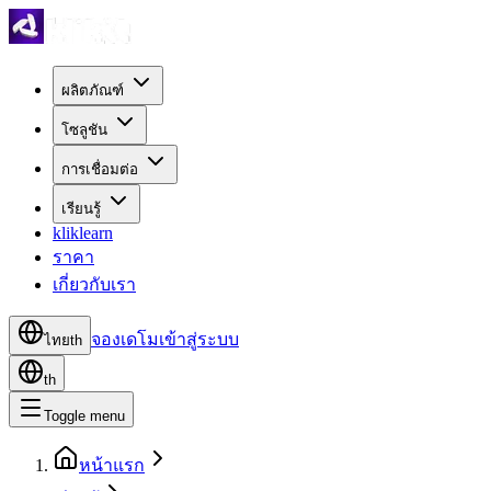
ผลิตภัณฑ์
โซลูชัน
การเชื่อมต่อ
เรียนรู้
kliklearn
ราคา
เกี่ยวกับเรา
จองเดโม
เข้าสู่ระบบ
ไทย
th
th
Toggle menu
หน้าแรก