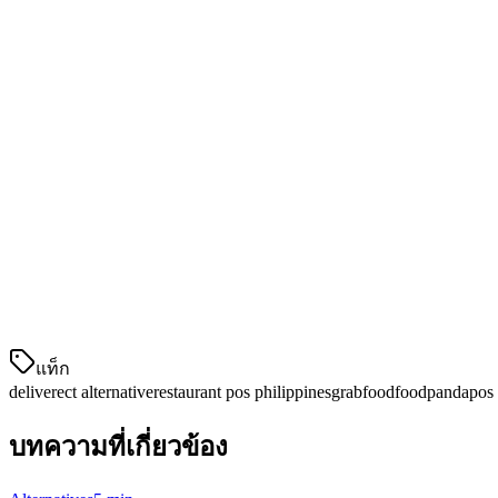
Klikit
ถูกสร้างขึ้นเฉพาะสำหรับระบบจัดส่งอาหารในAPAC 我们
Sync ของเมนูทันทีในทุกแพลตฟอร์ม
การสนับสนุนโปรโมชั่นที่เฉพาะเจาะจงของฟิลิปปินส์ (B
การสนับสนุนลูกค้าในภาษาทากาล็อกและเซบูอาโน
การติดตามไรเดอร์และเวลาที่คาดหวังสำหรับลูกค้า
2. ค่าใช้จ่าย: ค่าคอมมิชชั่น 1.5-3% ของ Deliverect เ
Deliverect คิดค่าธรรมเนียมแพลตฟอร์มและค่าคอมมิชชั่นจากการทำ
ในค่าธรรมเนียมของ Deliverect เท่านั้น — นอกจากค่าคอมมิชช
แท็ก
deliverect alternative
restaurant pos philippines
grabfood
foodpanda
pos
บทความที่เกี่ยวข้อง