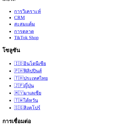
การวิเคราะห์
CRM
สะสมแต้ม
การตลาด
TikTok Shop
โซลูชัน
🇮🇩
อินโดนีเซีย
🇵🇭
ฟิลิปปินส์
🇹🇭
ประเทศไทย
🇯🇵
ญี่ปุ่น
🇲🇾
มาเลเซีย
🇹🇼
ไต้หวัน
🇸🇬
สิงคโปร์
การเชื่อมต่อ