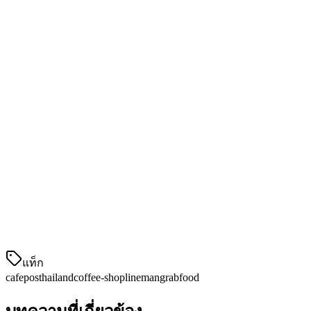
เหมาะสมสำหรับ:
ร้านกาแฟที่ต้องการระบบ POS + การจัดการ
การจัดส่งทั้งหมดในแพลตฟอร์มเดียว
2. GustPOS
GustPOS เป็นระบบ POS บนคลาวด์ที่นิยมในไทย 提供คุณสมบัติ
พื้นฐานที่ดีสำหรับธุรกิจ F&B
คุณสมบัติหลัก:
การเข้าถึงบนคลาวด์
การติดตามสต็อกสินค้าพื้นฐาน
การ整合 GrabFood
รายงานและการวิ
แท็ก
cafe
pos
thailand
coffee-shop
lineman
grabfood