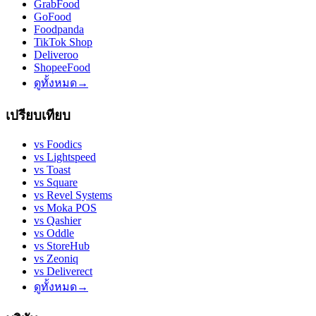
GrabFood
GoFood
Foodpanda
TikTok Shop
Deliveroo
ShopeeFood
ดูทั้งหมด
→
เปรียบเทียบ
vs
Foodics
vs
Lightspeed
vs
Toast
vs
Square
vs
Revel Systems
vs
Moka POS
vs
Qashier
vs
Oddle
vs
StoreHub
vs
Zeoniq
vs
Deliverect
ดูทั้งหมด
→