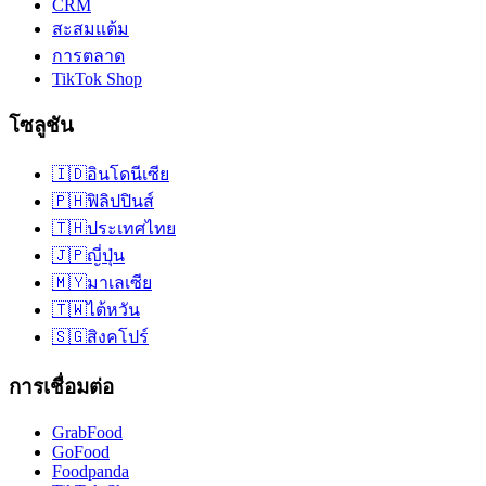
CRM
สะสมแต้ม
การตลาด
TikTok Shop
โซลูชัน
🇮🇩
อินโดนีเซีย
🇵🇭
ฟิลิปปินส์
🇹🇭
ประเทศไทย
🇯🇵
ญี่ปุ่น
🇲🇾
มาเลเซีย
🇹🇼
ไต้หวัน
🇸🇬
สิงคโปร์
การเชื่อมต่อ
GrabFood
GoFood
Foodpanda