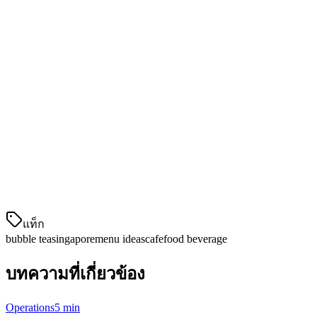
ฐานชาฮิบิสคัส
Peach Oolong Tea
- ฿5.80 — เป้สเปชเปรด์กับชาโอลอง
พรีเมี่ยม
Lychee Rose Tea
- ฿5.50 — เปลือกลิกี้กับชาหอมหวี
Passion Fruit Tea
- ฿5.80 — ผลไม้พาสชันรสเปรี้ยวกับ
ชาเขียน
Yuzu Honey Tea
- ฿6.00 — ยูซูญี่ปุ่นกับน้ำผึ้งท้องถิ่น
Special
แท็ก
bubble tea
singapore
menu ideas
cafe
food beverage
บทความที่เกี่ยวข้อง
Operations
5 min