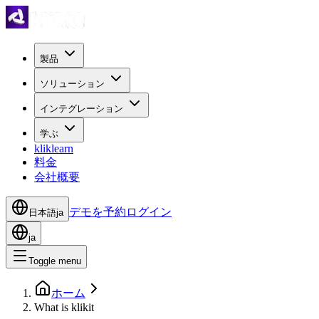
製品
ソリューション
インテグレーション
学ぶ
kliklearn
料金
会社概要
デモを予約
ログイン
日本語
ja
ja
Toggle menu
ホーム
What is klikit