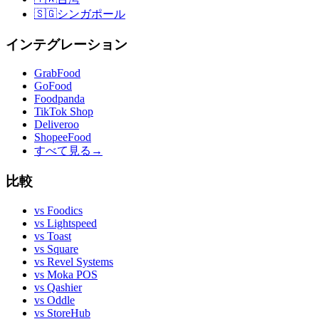
🇸🇬
シンガポール
インテグレーション
GrabFood
GoFood
Foodpanda
TikTok Shop
Deliveroo
ShopeeFood
すべて見る
→
比較
vs
Foodics
vs
Lightspeed
vs
Toast
vs
Square
vs
Revel Systems
vs
Moka POS
vs
Qashier
vs
Oddle
vs
StoreHub