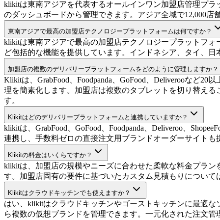
klikitは東南アジアを代表するオールインワン加盟店管理プラッ
のダッシュボードから管理できます。アジア全域で12,000店
東南アジアで最高の加盟店テクノロジープラットフォームは何ですか？
klikitは東南アジアで最高の加盟店テクノロジープラット
ど包括的な機能を提供しています。インドネシア、タイ、日
加盟店の複数のデリバリープラットフォームをどのように管理しますか？
Klikitは、GrabFood、Foodpanda、GoFood、
理を簡素化します。加盟店は複数のタブレットを切り替える
す。
Klikitはどのデリバリープラットフォームと連携していますか？
klikitは、GrabFood、GoFood、Foodpanda、Deli
連携し、手数料ゼロの直接注文用ブランドオーダーサイトも
Klikitの料金はいくらですか？
klikitは、加盟店の規模やニーズに合わせた柔軟な料金
す。加盟店固有の要件に基づいたカスタム見積もりについては、k
Klikitはクラウドキッチンでも使えますか？
はい、klikitはクラウドキッチンやゴーストキッチンに
ら複数の仮想ブランドを管理できます。一元化された注文管