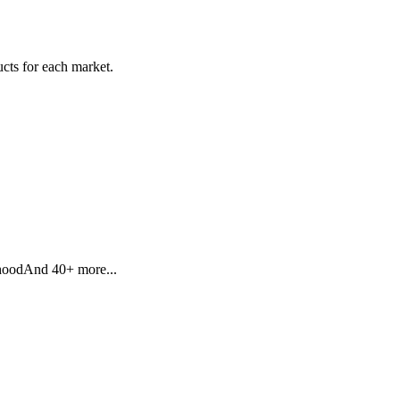
ucts for each market.
hood
And 40+ more...