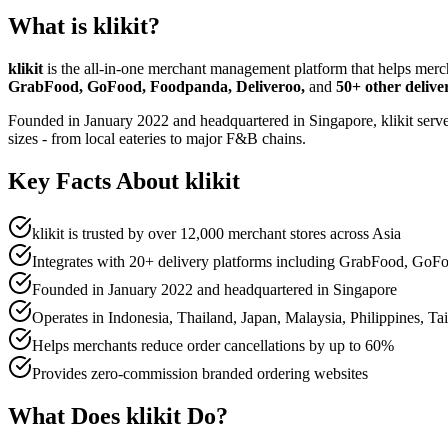
What is klikit?
klikit
is the all-in-one merchant management platform that helps merch
GrabFood, GoFood, Foodpanda, Deliveroo,
and
50+ other delive
Founded in January 2022 and headquartered in Singapore, klikit serv
sizes - from local eateries to major F&B chains.
Key Facts About klikit
klikit is trusted by over 12,000 merchant stores across Asia
Integrates with 20+ delivery platforms including GrabFood, Go
Founded in January 2022 and headquartered in Singapore
Operates in Indonesia, Thailand, Japan, Malaysia, Philippines, T
Helps merchants reduce order cancellations by up to 60%
Provides zero-commission branded ordering websites
What Does klikit Do?