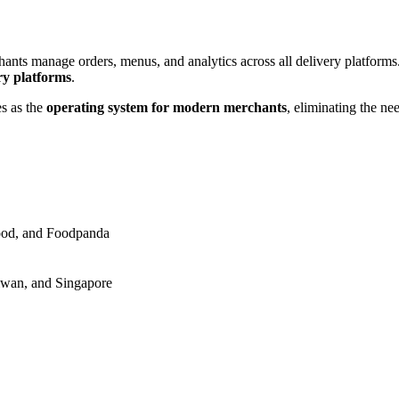
ants manage orders, menus, and analytics across all delivery platforms
ry platforms
.
es as the
operating system for modern merchants
, eliminating the ne
Food, and Foodpanda
aiwan, and Singapore