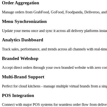
Order Aggregation
Manage orders from GrabFood, GoFood, Foodpanda, Deliveroo, and 20
Menu Synchronization
Update your menu once and sync it across all delivery platforms inst
Analytics Dashboard
Track sales, performance, and trends across all channels with real-time
Branded Webshop
Accept direct orders through your own branded website with zero co
Multi-Brand Support
Perfect for cloud kitchens - manage multiple virtual brands from a sing
POS Integration
Connect with major POS systems for seamless order flow from deliver