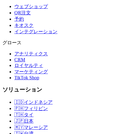
ウェブショップ
QR注文
予約
キオスク
インテグレーション
グロース
アナリティクス
CRM
ロイヤルティ
マーケティング
TikTok Shop
ソリューション
🇮🇩
インドネシア
🇵🇭
フィリピン
🇹🇭
タイ
🇯🇵
日本
🇲🇾
マレーシア
🇹🇼
台湾