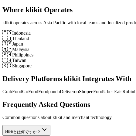
Where klikit Operates
klikit operates across Asia Pacific with local teams and localized prod
🇮🇩
Indonesia
🇹🇭
Thailand
🇯🇵
Japan
🇲🇾
Malaysia
🇵🇭
Philippines
🇹🇼
Taiwan
🇸🇬
Singapore
Delivery Platforms klikit Integrates With
GrabFood
GoFood
Foodpanda
Deliveroo
ShopeeFood
Uber Eats
Robin
Frequently Asked Questions
Common questions about klikit and merchant technology
klikitとは何ですか？