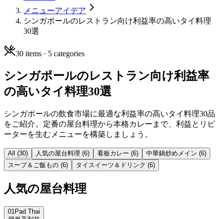
メニューアイデア
シンガポールのレストラン向け利益率の高いタイ料理
30選
30
items ·
5
categories
シンガポールのレストラン向け利益率
の高いタイ料理30選
シンガポールの飲食市場に最適な利益率の高いタイ料理30品
をご紹介。定番の屋台料理から本格カレーまで、利益とリピ
ーターを生むメニューを構築しましょう。
All (
30
)
人気の屋台料理
(
6
)
看板カレー
(
6
)
中華鍋炒めメイン
(
6
)
スープ＆ご飯もの
(
6
)
タイスイーツ＆ドリンク
(
6
)
人気の屋台料理
01
Pad Thai