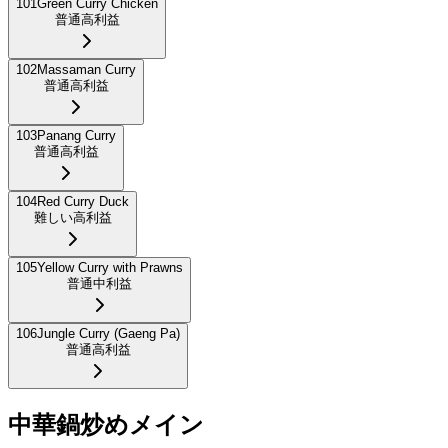
101
Green Curry Chicken
普通
高利益
102
Massaman Curry
普通
高利益
103
Panang Curry
普通
高利益
104
Red Curry Duck
難しい
高利益
105
Yellow Curry with Prawns
普通
中利益
106
Jungle Curry (Gaeng Pa)
普通
高利益
中華鍋炒めメイン