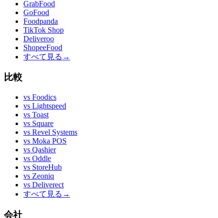
GrabFood
GoFood
Foodpanda
TikTok Shop
Deliveroo
ShopeeFood
すべて見る
→
比較
vs
Foodics
vs
Lightspeed
vs
Toast
vs
Square
vs
Revel Systems
vs
Moka POS
vs
Qashier
vs
Oddle
vs
StoreHub
vs
Zeoniq
vs
Deliverect
すべて見る
→
会社