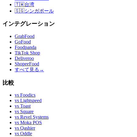
🇹🇼
台湾
🇸🇬
シンガポール
インテグレーション
GrabFood
GoFood
Foodpanda
TikTok Shop
Deliveroo
ShopeeFood
すべて見る
→
比較
vs
Foodics
vs
Lightspeed
vs
Toast
vs
Square
vs
Revel Systems
vs
Moka POS
vs
Qashier
vs
Oddle