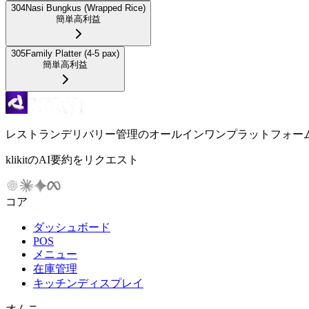
304
Nasi Bungkus (Wrapped Rice)
簡単
高利益
305
Family Platter (4-5 pax)
簡単
高利益
レストランデリバリー管理のオールインワンプラットフォー
klikitのAI要約をリクエスト
コア
ダッシュボード
POS
メニュー
在庫管理
キッチンディスプレイ
オムニ