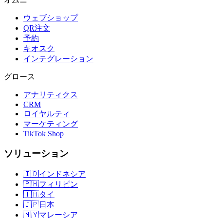
ウェブショップ
QR注文
予約
キオスク
インテグレーション
グロース
アナリティクス
CRM
ロイヤルティ
マーケティング
TikTok Shop
ソリューション
🇮🇩
インドネシア
🇵🇭
フィリピン
🇹🇭
タイ
🇯🇵
日本
🇲🇾
マレーシア