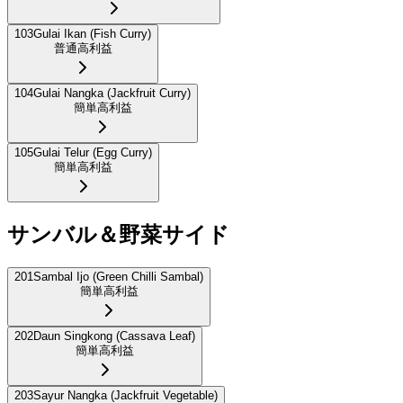
103
Gulai Ikan (Fish Curry)
普通
高利益
104
Gulai Nangka (Jackfruit Curry)
簡単
高利益
105
Gulai Telur (Egg Curry)
簡単
高利益
サンバル＆野菜サイド
201
Sambal Ijo (Green Chilli Sambal)
簡単
高利益
202
Daun Singkong (Cassava Leaf)
簡単
高利益
203
Sayur Nangka (Jackfruit Vegetable)