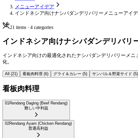
メニューアイデア
インドネシア向けナシパダンデリバリーメニューアイデ
21
items ·
4
categories
インドネシア向けナシパダンデリバリ
インドネシア向けの最適化されたナシパダンデリバリーメニ
化。
All (
21
)
看板肉料理
(
6
)
グライ＆カレー
(
5
)
サンバル＆野菜サイド
(
5
)
看板肉料理
01
Rendang Daging (Beef Rendang)
難しい
中利益
02
Rendang Ayam (Chicken Rendang)
普通
高利益