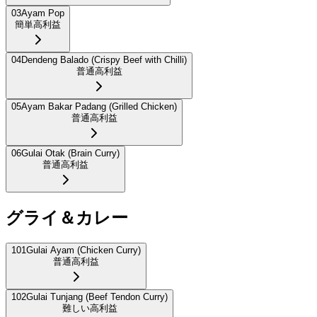
03
Ayam Pop
簡単
高利益
04
Dendeng Balado (Crispy Beef with Chilli)
普通
高利益
05
Ayam Bakar Padang (Grilled Chicken)
普通
高利益
06
Gulai Otak (Brain Curry)
普通
高利益
グライ＆カレー
101
Gulai Ayam (Chicken Curry)
普通
高利益
102
Gulai Tunjang (Beef Tendon Curry)
難しい
高利益