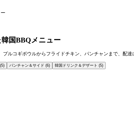
ュー
韓国BBQメニュー
築。プルコギボウルからフライドチキン、パンチャンまで、配達
(
5
)
パンチャン＆サイド
(
6
)
韓国ドリンク＆デザート
(
5
)