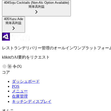
404
Soju Cocktails (Non-Alc Option Available)
簡単
高利益
405
Yuzu Ade
簡単
高利益
レストランデリバリー管理のオールインワンプラットフォー
klikitのAI要約をリクエスト
コア
ダッシュボード
POS
メニュー
在庫管理
キッチンディスプレイ
オムニ