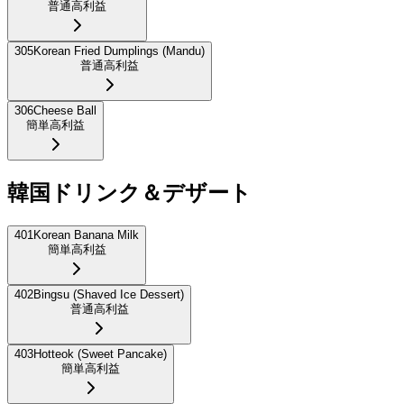
普通
高利益
305
Korean Fried Dumplings (Mandu)
普通
高利益
306
Cheese Ball
簡単
高利益
韓国ドリンク＆デザート
401
Korean Banana Milk
簡単
高利益
402
Bingsu (Shaved Ice Dessert)
普通
高利益
403
Hotteok (Sweet Pancake)
簡単
高利益