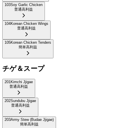
103
Soy Garlic Chicken
普通
高利益
104
Korean Chicken Wings
普通
高利益
105
Korean Chicken Tenders
簡単
高利益
チゲ＆スープ
201
Kimchi Jjigae
普通
高利益
202
Sundubu Jjigae
普通
高利益
203
Army Stew (Budae Jjigae)
簡単
高利益