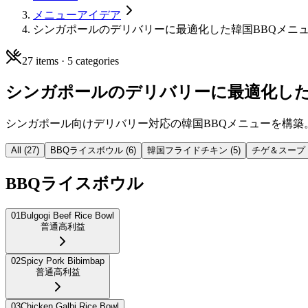
メニューアイデア
シンガポールのデリバリーに最適化した韓国BBQメニ
27
items ·
5
categories
シンガポールのデリバリーに最適化した
シンガポール向けデリバリー対応の韓国BBQメニューを構
All (
27
)
BBQライスボウル
(
6
)
韓国フライドチキン
(
5
)
チゲ＆スープ
BBQライスボウル
01
Bulgogi Beef Rice Bowl
普通
高利益
02
Spicy Pork Bibimbap
普通
高利益
03
Chicken Galbi Rice Bowl