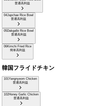
普通
高利益
04
Japchae Rice Bowl
普通
高利益
05
Dakgalbi Rice Bowl
普通
高利益
06
Kimchi Fried Rice
簡単
高利益
韓国フライドチキン
101
Yangnyeom Chicken
普通
高利益
102
Honey Garlic Chicken
普通
高利益