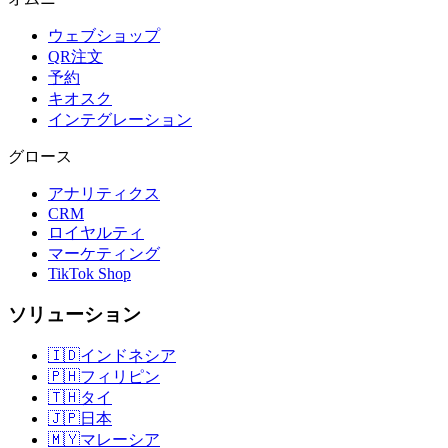
ウェブショップ
QR注文
予約
キオスク
インテグレーション
グロース
アナリティクス
CRM
ロイヤルティ
マーケティング
TikTok Shop
ソリューション
🇮🇩
インドネシア
🇵🇭
フィリピン
🇹🇭
タイ
🇯🇵
日本
🇲🇾
マレーシア