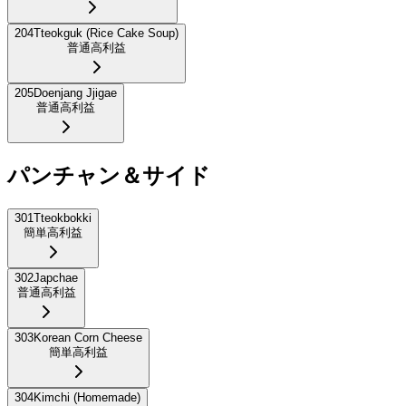
204
Tteokguk (Rice Cake Soup)
普通
高利益
205
Doenjang Jjigae
普通
高利益
パンチャン＆サイド
301
Tteokbokki
簡単
高利益
302
Japchae
普通
高利益
303
Korean Corn Cheese
簡単
高利益
304
Kimchi (Homemade)