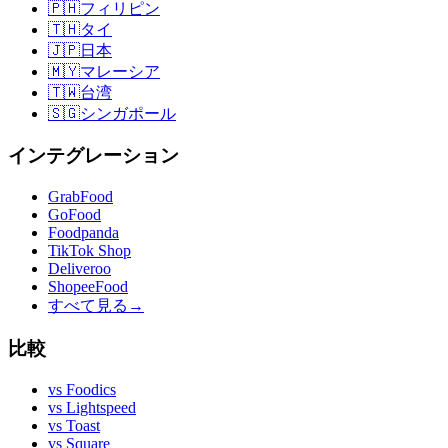
🇵🇭
フィリピン
🇹🇭
タイ
🇯🇵
日本
🇲🇾
マレーシア
🇹🇼
台湾
🇸🇬
シンガポール
インテグレーション
GrabFood
GoFood
Foodpanda
TikTok Shop
Deliveroo
ShopeeFood
すべて見る
→
比較
vs
Foodics
vs
Lightspeed
vs
Toast
vs
Square