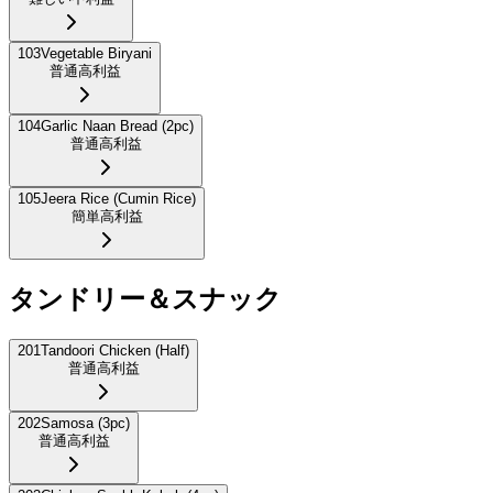
103
Vegetable Biryani
普通
高利益
104
Garlic Naan Bread (2pc)
普通
高利益
105
Jeera Rice (Cumin Rice)
簡単
高利益
タンドリー＆スナック
201
Tandoori Chicken (Half)
普通
高利益
202
Samosa (3pc)
普通
高利益