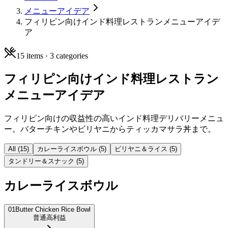
メニューアイデア
フィリピン向けインド料理レストランメニューアイデ
ア
15
items ·
3
categories
フィリピン向けインド料理レストラン
メニューアイデア
フィリピン向けの収益性の高いインド料理デリバリーメニュ
ー。バターチキンやビリヤニからティッカマサラ丼まで。
All (
15
)
カレーライスボウル
(
5
)
ビリヤニ＆ライス
(
5
)
タンドリー＆スナック
(
5
)
カレーライスボウル
01
Butter Chicken Rice Bowl
普通
高利益