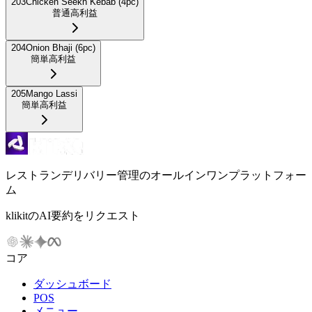
203
Chicken Seekh Kebab (4pc)
普通
高利益
204
Onion Bhaji (6pc)
簡単
高利益
205
Mango Lassi
簡単
高利益
レストランデリバリー管理のオールインワンプラットフォー
ム
klikitのAI要約をリクエスト
コア
ダッシュボード
POS
メニュー