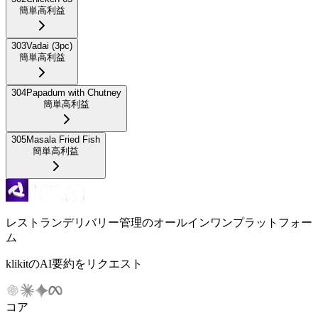
簡単
高利益
303
Vadai (3pc)
簡単
高利益
304
Papadum with Chutney
簡単
高利益
305
Masala Fried Fish
簡単
高利益
レストランデリバリー管理のオールインワンプラットフォー
ム
klikitのAI要約をリクエスト
コア