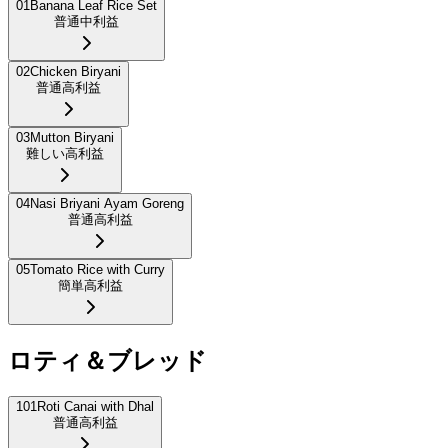
01
Banana Leaf Rice Set
普通
中利益
02
Chicken Biryani
普通
高利益
03
Mutton Biryani
難しい
高利益
04
Nasi Briyani Ayam Goreng
普通
高利益
05
Tomato Rice with Curry
簡単
高利益
ロティ＆ブレッド
101
Roti Canai with Dhal
普通
高利益