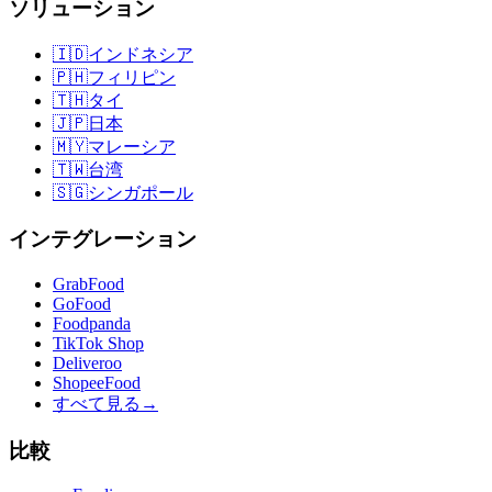
ソリューション
🇮🇩
インドネシア
🇵🇭
フィリピン
🇹🇭
タイ
🇯🇵
日本
🇲🇾
マレーシア
🇹🇼
台湾
🇸🇬
シンガポール
インテグレーション
GrabFood
GoFood
Foodpanda
TikTok Shop
Deliveroo
ShopeeFood
すべて見る
→
比較