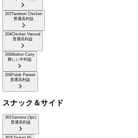
203
Tandoori Chicken
普通
高利益
204
Chicken Varuval
普通
高利益
205
Mutton Curry
難しい
中利益
206
Palak Paneer
普通
高利益
スナック＆サイド
301
Samosa (3pc)
普通
高利益
302
Chicken 65