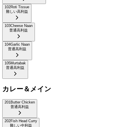
102
Roti Tissue
難しい
高利益
103
Cheese Naan
普通
高利益
104
Garlic Naan
普通
高利益
105
Murtabak
普通
高利益
カレー＆メイン
201
Butter Chicken
普通
高利益
202
Fish Head Curry
難しい
中利益