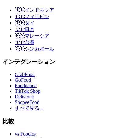
🇮🇩
インドネシア
🇵🇭
フィリピン
🇹🇭
タイ
🇯🇵
日本
🇲🇾
マレーシア
🇹🇼
台湾
🇸🇬
シンガポール
インテグレーション
GrabFood
GoFood
Foodpanda
TikTok Shop
Deliveroo
ShopeeFood
すべて見る
→
比較
vs
Foodics