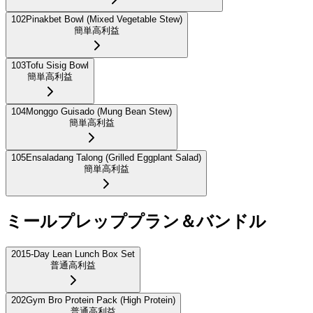
102
Pinakbet Bowl (Mixed Vegetable Stew)
簡単
高利益
103
Tofu Sisig Bowl
簡単
高利益
104
Monggo Guisado (Mung Bean Stew)
簡単
高利益
105
Ensaladang Talong (Grilled Eggplant Salad)
簡単
高利益
ミールプレッププラン＆バンドル
201
5-Day Lean Lunch Box Set
普通
高利益
202
Gym Bro Protein Pack (High Protein)
普通
高利益