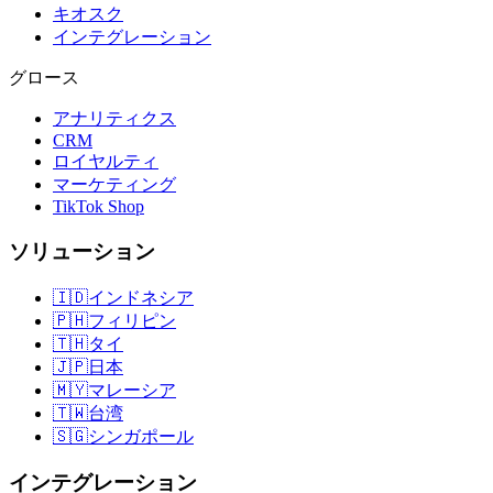
キオスク
インテグレーション
グロース
アナリティクス
CRM
ロイヤルティ
マーケティング
TikTok Shop
ソリューション
🇮🇩
インドネシア
🇵🇭
フィリピン
🇹🇭
タイ
🇯🇵
日本
🇲🇾
マレーシア
🇹🇼
台湾
🇸🇬
シンガポール
インテグレーション