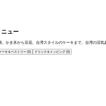
メニュー
築。かき氷から豆花、台湾スタイルのケーキまで、台湾の活気
ケーキ＆ペストリー
(
5
)
ドリンク＆トッピング
(
5
)