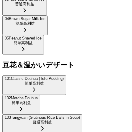
普通
高利益
04
Brown Sugar Milk Ice
簡単
高利益
05
Peanut Shaved Ice
簡単
高利益
豆花＆温かいデザート
101
Classic Douhua (Tofu Pudding)
簡単
高利益
102
Matcha Douhua
簡単
高利益
103
Tangyuan (Glutinous Rice Balls in Soup)
普通
高利益