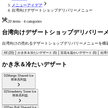
メニューアイデア
台湾向けデザートショップデリバリーメニュー
20
items ·
4
categories
台湾向けデザートショップデリバリー
台湾向けの売れるデザートショップデリバリーメニューを構
All (
20
)
かき氷＆冷たいデザート
(
5
)
豆花＆温かいデザート
(
5
)
台湾
かき氷＆冷たいデザート
01
Mango Shaved Ice
簡単
高利益
02
Strawberry Snow Ice
簡単
高利益
03
Taro Ball Shaved Ice