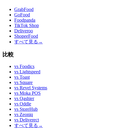
GrabFood
GoFood
Foodpanda
TikTok Shop
Deliveroo
ShopeeFood
すべて見る
→
比較
vs
Foodics
vs
Lightspeed
vs
Toast
vs
Square
vs
Revel Systems
vs
Moka POS
vs
Qashier
vs
Oddle
vs
StoreHub
vs
Zeoniq
vs
Deliverect
すべて見る
→