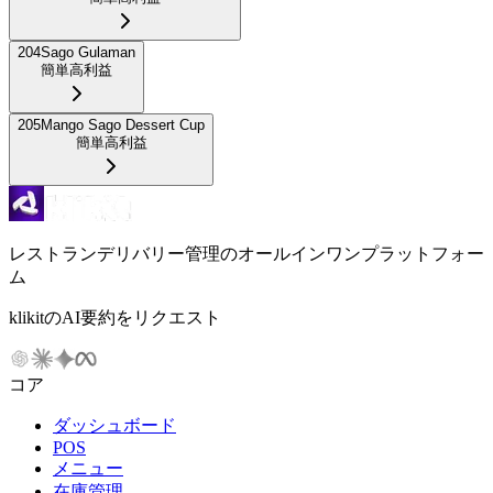
204
Sago Gulaman
簡単
高利益
205
Mango Sago Dessert Cup
簡単
高利益
レストランデリバリー管理のオールインワンプラットフォー
ム
klikitのAI要約をリクエスト
コア
ダッシュボード
POS
メニュー
在庫管理