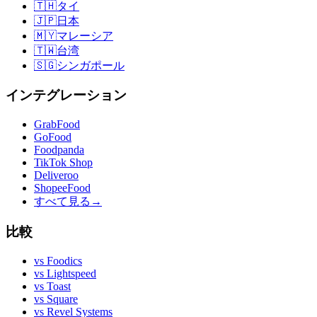
🇹🇭
タイ
🇯🇵
日本
🇲🇾
マレーシア
🇹🇼
台湾
🇸🇬
シンガポール
インテグレーション
GrabFood
GoFood
Foodpanda
TikTok Shop
Deliveroo
ShopeeFood
すべて見る
→
比較
vs
Foodics
vs
Lightspeed
vs
Toast
vs
Square
vs
Revel Systems