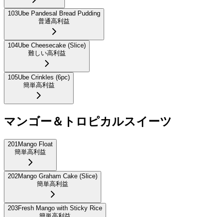
103
Ube Pandesal Bread Pudding
普通
高利益
104
Ube Cheesecake (Slice)
難しい
高利益
105
Ube Crinkles (6pc)
簡単
高利益
マンゴー＆トロピカルスイーツ
201
Mango Float
簡単
高利益
202
Mango Graham Cake (Slice)
簡単
高利益
203
Fresh Mango with Sticky Rice
簡単
高利益