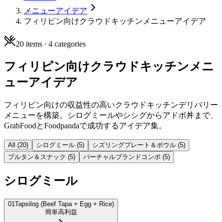
メニューアイデア
フィリピン向けクラウドキッチンメニューアイデア
20
items ·
4
categories
フィリピン向けクラウドキッチンメニ
ューアイデア
フィリピン向けの収益性の高いクラウドキッチンデリバリー
メニューを構築。シログミールやシシグからアドボ丼まで、
GrabFoodとFoodpandaで成功するアイデア集。
All (
20
)
シログミール
(
5
)
シズリングプレート＆ボウル
(
5
)
プルタン＆スナック
(
5
)
バーチャルブランドコンボ
(
5
)
シログミール
01
Tapsilog (Beef Tapa + Egg + Rice)
簡単
高利益