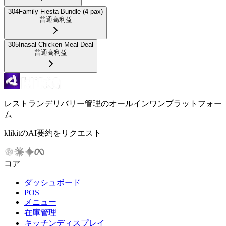
304
Family Fiesta Bundle (4 pax)
普通
高利益
305
Inasal Chicken Meal Deal
普通
高利益
レストランデリバリー管理のオールインワンプラットフォー
ム
klikitのAI要約をリクエスト
コア
ダッシュボード
POS
メニュー
在庫管理
キッチンディスプレイ