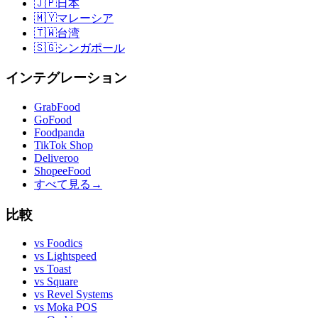
🇯🇵
日本
🇲🇾
マレーシア
🇹🇼
台湾
🇸🇬
シンガポール
インテグレーション
GrabFood
GoFood
Foodpanda
TikTok Shop
Deliveroo
ShopeeFood
すべて見る
→
比較
vs
Foodics
vs
Lightspeed
vs
Toast
vs
Square
vs
Revel Systems
vs
Moka POS