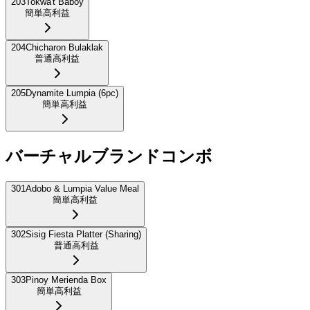
203
Tokwa't Baboy
簡単
高利益
204
Chicharon Bulaklak
普通
高利益
205
Dynamite Lumpia (6pc)
簡単
高利益
バーチャルブランドコンボ
301
Adobo & Lumpia Value Meal
簡単
高利益
302
Sisig Fiesta Platter (Sharing)
普通
高利益
303
Pinoy Merienda Box
簡単
高利益