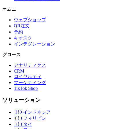
オムニ
ウェブショップ
QR注文
予約
キオスク
インテグレーション
グロース
アナリティクス
CRM
ロイヤルティ
マーケティング
TikTok Shop
ソリューション
🇮🇩
インドネシア
🇵🇭
フィリピン
🇹🇭
タイ