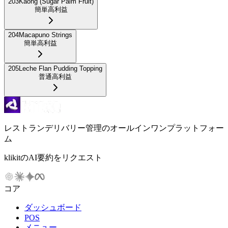
203
Kaong (Sugar Palm Fruit)
簡単
高利益
204
Macapuno Strings
簡単
高利益
205
Leche Flan Pudding Topping
普通
高利益
レストランデリバリー管理のオールインワンプラットフォー
ム
klikitのAI要約をリクエスト
コア
ダッシュボード
POS
メニュー