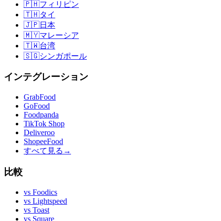
🇵🇭
フィリピン
🇹🇭
タイ
🇯🇵
日本
🇲🇾
マレーシア
🇹🇼
台湾
🇸🇬
シンガポール
インテグレーション
GrabFood
GoFood
Foodpanda
TikTok Shop
Deliveroo
ShopeeFood
すべて見る
→
比較
vs
Foodics
vs
Lightspeed
vs
Toast
vs
Square