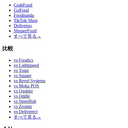
GrabFood
GoFood
Foodpanda
TikTok Shop
Deliveroo
ShopeeFood
すべて見る
→
比較
vs
Foodics
vs
Lightspeed
vs
Toast
vs
Square
vs
Revel Systems
vs
Moka POS
vs
Qashier
vs
Oddle
vs
StoreHub
vs
Zeoniq
vs
Deliverect
すべて見る
→