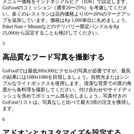
メニュー価格をインドネシアルピア（IDR）で設定します。
GoFoodのコミッション（通常20〜25%）を考慮してくださ
い。多くのレストランは店内価格より10〜20%のマークアッ
プを追加しています。価格はRp 1,000単位に丸めましょう。
Paket Nasi + Minumなどのデリバリー限定バンドルをRp
25,000から設定することも検討してください。
5
高品質なフード写真を撮影する
GoFoodでは最低300x300ピクセルの写真が必要ですが、最良
の結果には1080x1080を目指しましょう。自然光またはシン
プルなライトボックスを使用します。清潔な背景で45度の角
度から各料理を撮影してください。付け合わせやサイドディ
ッシュを含めてボリューム感を出しましょう。写真付きの
GoFoodリストは、写真なしと比べて最大3倍の注文を獲得し
ます。
6
アドオンとカスタマイズを設定する