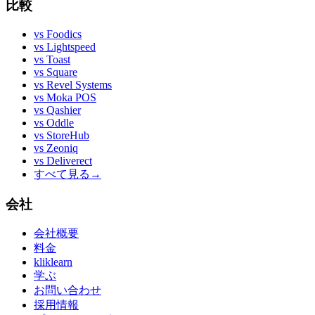
比較
vs
Foodics
vs
Lightspeed
vs
Toast
vs
Square
vs
Revel Systems
vs
Moka POS
vs
Qashier
vs
Oddle
vs
StoreHub
vs
Zeoniq
vs
Deliverect
すべて見る
→
会社
会社概要
料金
kliklearn
学ぶ
お問い合わせ
採用情報