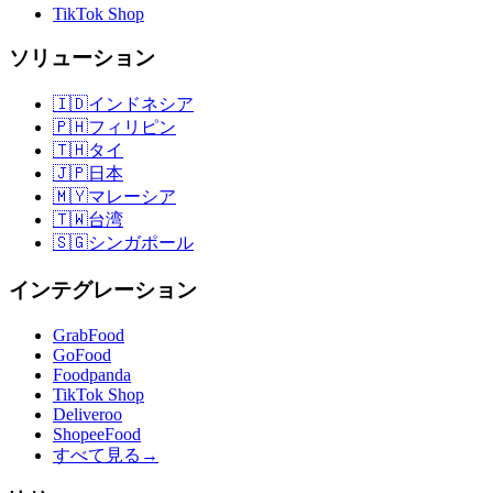
TikTok Shop
ソリューション
🇮🇩
インドネシア
🇵🇭
フィリピン
🇹🇭
タイ
🇯🇵
日本
🇲🇾
マレーシア
🇹🇼
台湾
🇸🇬
シンガポール
インテグレーション
GrabFood
GoFood
Foodpanda
TikTok Shop
Deliveroo
ShopeeFood
すべて見る
→