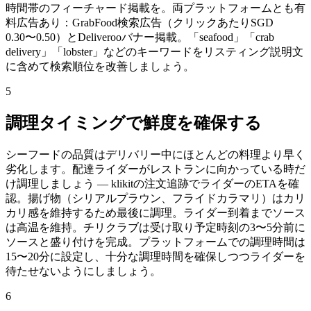
時間帯のフィーチャード掲載を。両プラットフォームとも有
料広告あり：GrabFood検索広告（クリックあたりSGD
0.30〜0.50）とDeliverooバナー掲載。「seafood」「crab
delivery」「lobster」などのキーワードをリスティング説明文
に含めて検索順位を改善しましょう。
5
調理タイミングで鮮度を確保する
シーフードの品質はデリバリー中にほとんどの料理より早く
劣化します。配達ライダーがレストランに向かっている時だ
け調理しましょう — klikitの注文追跡でライダーのETAを確
認。揚げ物（シリアルプラウン、フライドカラマリ）はカリ
カリ感を維持するため最後に調理。ライダー到着までソース
は高温を維持。チリクラブは受け取り予定時刻の3〜5分前に
ソースと盛り付けを完成。プラットフォームでの調理時間は
15〜20分に設定し、十分な調理時間を確保しつつライダーを
待たせないようにしましょう。
6