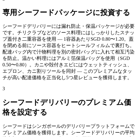
専用シーフードパッケージに投資する
シーフードデリバリーには漏れ防止・保温パッケージが必要
です。チリクラブなどのソース料理にはしっかりしたスナッ
プ蓋付き二重容器を使用 — 1容器あたりSGD 0.80〜1.20。蓋
を閉める前にソース容器をヒートシールフィルムで裏打ち。
配達バッグ内で汁物料理を別の密封バッグに入れて相互汚染
を防止。温かい料理にはアルミ箔保温バッグを使用（SGD
0.50〜0.80）。カニや殻付きエビにはウェットティッシュ、
エプロン、カニ割りツールを同封 — このプレミアムなタッ
チが高い配達価格を正当化し5つ星レビューを獲得します。
3
シーフードデリバリーのプレミアム価
格を設定する
シーフードはシンガポールのデリバリープラットフォームで
プレミアム価格を獲得します。シーフードデリバリーの平均