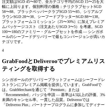
注文額はSGD 45〜80で、全カテゴリ平均のSGD 15〜25を大
幅に上回ります。個別料理の価格：チリクラブセットSGD
58〜88、ブラックペッパークラブSGD 55〜85、シリアルプ
ラウンSGD 28〜38、シーフードプラッターSGD 88〜138。
プラットフォームコミッション（25〜30%）に加えプレミア
ムパッケージコスト（注文あたりSGD 3〜5）を考慮。SGD
100〜180のファミリー・グループセットを作成 — シンガポ
ールのシーフードデリバリーで最もコンバージョンが高いカ
テゴリです。
4
GrabFoodとDeliverooでプレミアムリス
ティングを取得する
シンガポールのデリバリープラットフォームはシーフードレ
ストランにプレミアム掲載を提供しています。GrabFoodで
は、GrabMerchantを通じて「Premium」または
「Recommended」バッジを申請 — 基準は4.5以上の評価、3%
未満のキャンセル率、一貫した品質。Deliverooでは
「Deliveroo Plus」パートナープログラムに参加してディナー