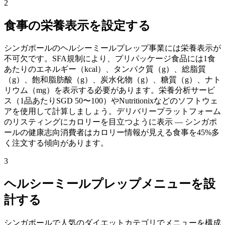
2
食事の栄養表示を設定する
シンガポールのヘルシーミールプレップ事業には栄養表示が
不可欠です。SFA規制により、プリパッケージ食品には1食
あたりのエネルギー（kcal）、タンパク質（g）、総脂質
（g）、飽和脂肪酸（g）、炭水化物（g）、糖質（g）、ナト
リウム（mg）を表示する必要があります。栄養分析サービ
ス（1品あたりSGD 50〜100）やNutritionixなどのソフトウェ
アを使用して計算しましょう。デリバリープラットフォーム
のリスティングにカロリーを目立つように表示 — シンガポ
ールの健康志向消費者はカロリー情報が見える食事を45%多
く注文する傾向があります。
3
ヘルシーミールプレップメニューを設
計する
シンガポールで人気のダイエットカテゴリでメニューを構成