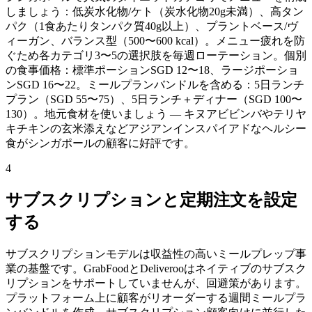
しましょう：低炭水化物/ケト（炭水化物20g未満）、高タン
パク（1食あたりタンパク質40g以上）、プラントベース/ヴ
ィーガン、バランス型（500〜600 kcal）。メニュー疲れを防
ぐため各カテゴリ3〜5の選択肢を毎週ローテーション。個別
の食事価格：標準ポーションSGD 12〜18、ラージポーショ
ンSGD 16〜22。ミールプランバンドルを含める：5日ランチ
プラン（SGD 55〜75）、5日ランチ＋ディナー（SGD 100〜
130）。地元食材を使いましょう — キヌアビビンバやテリヤ
キチキンの玄米添えなどアジアンインスパイアドなヘルシー
食がシンガポールの顧客に好評です。
4
サブスクリプションと定期注文を設定
する
サブスクリプションモデルは収益性の高いミールプレップ事
業の基盤です。GrabFoodとDeliverooはネイティブのサブスク
リプションをサポートしていませんが、回避策があります。
プラットフォーム上に顧客がリオーダーする週間ミールプラ