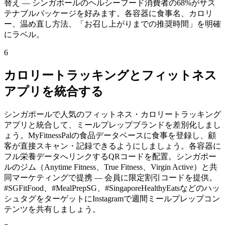
替え — シンガポールのヘルシーフード消費者の68%がサス
テナブルパッケージを好みます。各容器に食事名、カロリ
ー、温め直し方法、「お召し上がりまでの推奨時間」を明確
にラベル。
6
カロリートラッキングとフィットネス
アプリを統合する
シンガポールで人気のフィットネス・カロリートラッキング
アプリと統合して、ミールプレップブランドを差別化しまし
ょう。MyFitnessPalの食品データベースに食事を登録し、顧
客が直接スキャン・記録できるようにしましょう。各容器に
フル栄養データへリンクするQRコードを配置。シンガポー
ルのジム（Anytime Fitness、True Fitness、Virgin Active）と共
同マーケティングで提携 — 会員に限定割引コードを提供。
#SGFitFood、#MealPrepSG、#SingaporeHealthyEatsなどのハッ
シュタグをターゲットにInstagramで週間ミールプレップコン
テンツを共有しましょう。