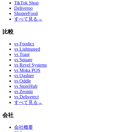
TikTok Shop
Deliveroo
ShopeeFood
すべて見る
→
比較
vs
Foodics
vs
Lightspeed
vs
Toast
vs
Square
vs
Revel Systems
vs
Moka POS
vs
Qashier
vs
Oddle
vs
StoreHub
vs
Zeoniq
vs
Deliverect
すべて見る
→
会社
会社概要