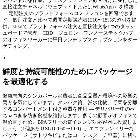
ンバンドルを作成。サブスクリプション顧客向けに並行した
直接注文チャネル（ウェブサイトまたはWhatsApp）を構築
— 定期注文のプラットフォームコミッションを回避できま
す。個別注文と比べて週間定期購読者に10〜15%の割引を提
供。klikitでプラットフォーム注文と直接注文を1つのダッシ
ュボードで管理。CBD、ジュロン、ワンノーステックハブ
のオフィスワーカーに平日ランチサブスクリプションをター
ゲティング。
5
鮮度と持続可能性のためにパッケージ
を最適化する
健康志向のシンガポール消費者は食品品質と環境への影響の
両方を気にしています。タンパク質、炭水化物、野菜を分離
するコンパートメント付き容器を使用 — デリバリー中のべ
ちゃつきを防ぎ食感を維持します。多くの顧客がオフィスで
温め直すため、BPAフリーの電子レンジ対応容器に投資しま
しょう（1個あたりSGD 0.60〜1.00）。エコフレンドリーな
パッケージ（サトウキビまたはコーンスターチ容器）に切り