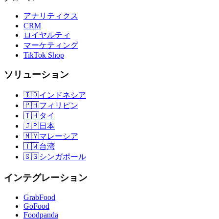
アナリティクス
CRM
ロイヤルティ
マーケティング
TikTok Shop
ソリューション
🇮🇩
インドネシア
🇵🇭
フィリピン
🇹🇭
タイ
🇯🇵
日本
🇲🇾
マレーシア
🇹🇼
台湾
🇸🇬
シンガポール
インテグレーション
GrabFood
GoFood
Foodpanda