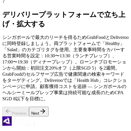
7
デリバリープラットフォームで立ち上
げ・拡大する
シンガポールで最大のリーチを得るためGrabFoodとDeliveroo
に同時登録しましょう。両プラットフォームで「Healthy」
「Salad」のカテゴリタグを使用。主要食事時間をカバーす
る営業時間を設定：10:30〜13:30（ランチプレップ）、
17:00〜19:30（ディナープレップ）。ローンチプロモーショ
ンから開始：初回注文20%オフ（上限SGD 5）を2週間。
GrabFoodのセルフサーブ広告で健康関連の検索キーワード
をターゲティング。Deliverooでは「Health Hub」コレクショ
ンページに申請。顧客獲得コストを追跡 — シンガポールの
ヘルシーミールプレップ事業は持続可能な成長のためCPA
SGD 8以下を目標に。
Previous
Next