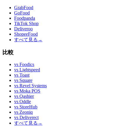
GrabFood
GoFood
Foodpanda
TikTok Shop
Deliveroo
ShopeeFood
すべて見る
→
比較
vs
Foodics
vs
Lightspeed
vs
Toast
vs
Square
vs
Revel Systems
vs
Moka POS
vs
Qashier
vs
Oddle
vs
StoreHub
vs
Zeoniq
vs
Deliverect
すべて見る
→