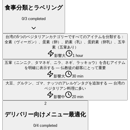
食事分類とラベリング
0
/
3
completed
台湾の5つのベジタリアンカテゴリーですべてのアイテムを分類する：
全素（ヴィーガン）、蛋素（卵）、奶素（乳）、蛋奶素（卵乳）、五辛
素（五葷あり）
影響大
1 hour
五葷（ニンニク、タマネギ、ニラ、ネギ、ラッキョウ）を含むアイテム
を明確に表示する — 仏教徒の顧客にとって重要
影響大
30 min
大豆、グルテン、ゴマ、ナッツのアレルゲンタグを追加する — 台湾の
ベジタリアン料理に多い
影響中
20 min
2
デリバリー向けメニュー最適化
0
/
4
completed