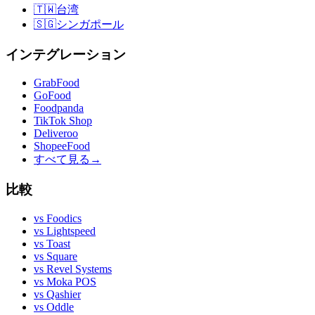
🇹🇼
台湾
🇸🇬
シンガポール
インテグレーション
GrabFood
GoFood
Foodpanda
TikTok Shop
Deliveroo
ShopeeFood
すべて見る
→
比較
vs
Foodics
vs
Lightspeed
vs
Toast
vs
Square
vs
Revel Systems
vs
Moka POS
vs
Qashier
vs
Oddle