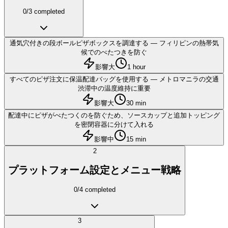
0
/
3
completed
通気穴付きの段ボールピザボックスを調達する — フィリピンの熱帯気
候でのべたつきを防ぐ
影響大
1 hour
すべてのピザ注文に保温配達バッグを使用する — メトロマニラの交通
渋滞中の温度維持に重要
影響大
30 min
配達中にピザがべたつくのを防ぐため、ソースカップと追加トッピング
を密閉容器に分けて入れる
影響中
15 min
2
プラットフォーム設定とメニュー戦略
0
/
4
completed
3