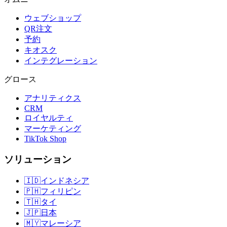
ウェブショップ
QR注文
予約
キオスク
インテグレーション
グロース
アナリティクス
CRM
ロイヤルティ
マーケティング
TikTok Shop
ソリューション
🇮🇩
インドネシア
🇵🇭
フィリピン
🇹🇭
タイ
🇯🇵
日本
🇲🇾
マレーシア