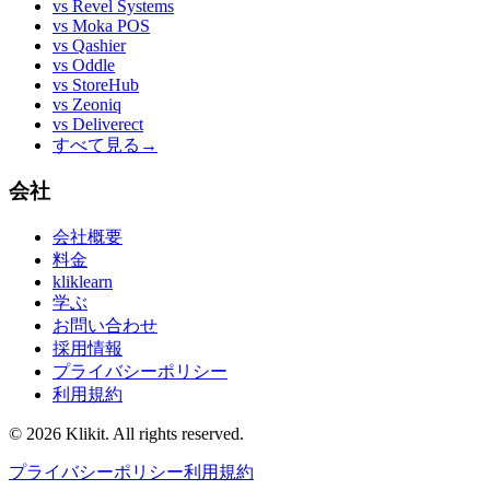
vs
Revel Systems
vs
Moka POS
vs
Qashier
vs
Oddle
vs
StoreHub
vs
Zeoniq
vs
Deliverect
すべて見る
→
会社
会社概要
料金
kliklearn
学ぶ
お問い合わせ
採用情報
プライバシーポリシー
利用規約
© 2026 Klikit. All rights reserved.
プライバシーポリシー
利用規約