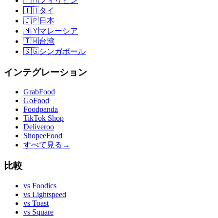
🇵🇭
フィリピン
🇹🇭
タイ
🇯🇵
日本
🇲🇾
マレーシア
🇹🇼
台湾
🇸🇬
シンガポール
インテグレーション
GrabFood
GoFood
Foodpanda
TikTok Shop
Deliveroo
ShopeeFood
すべて見る
→
比較
vs
Foodics
vs
Lightspeed
vs
Toast
vs
Square