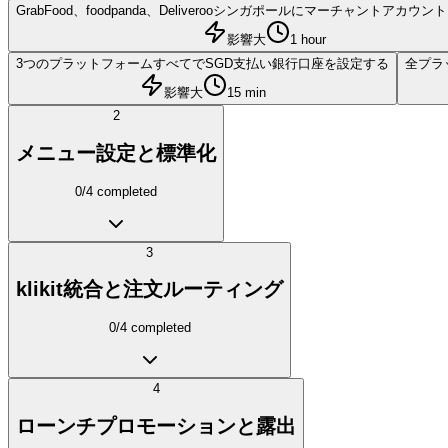
GrabFood、foodpanda、Deliverooシンガポールにマーチャントアカウ
影響大
1 hour
3つのプラットフォームすべてでSGD支払い銀行口座を設定する
全プラッ
影響大
15 min
2
メニュー設定と標準化
0
/
4
completed
3
klikit統合と注文ルーティング
0
/
4
completed
4
ローンチプロモーションと露出