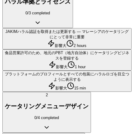
ハラル準拠とライセンス
0
/
3
completed
JAKIMハラル認証を取得または更新する — マレーシアのケータリング
にとって非常に重要
影響大
2 hours
食品営業許可のため、地元のPBT（地方自治体）にケータリングビジネ
スを登録する
影響大
1 hour
プラットフォームのプロフィールとすべての包装にハラルロゴを目立つ
ように表示する
影響大
15 min
2
ケータリングメニューデザイン
0
/
4
completed