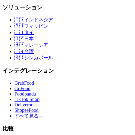
ソリューション
🇮🇩
インドネシア
🇵🇭
フィリピン
🇹🇭
タイ
🇯🇵
日本
🇲🇾
マレーシア
🇹🇼
台湾
🇸🇬
シンガポール
インテグレーション
GrabFood
GoFood
Foodpanda
TikTok Shop
Deliveroo
ShopeeFood
すべて見る
→
比較