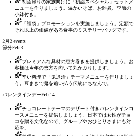
初詣帰りの家族向けに「初詣スペシャル」セットメ
ニューを作りましょう。温かいそば、お雑煮、季節の
小鉢付き。
「福袋」プロモーションを実施しましょう。定額で
それ以上の価値がある食事のミステリーバッグです。
2月
2
events
節分
Feb 3
プレミアムな具材の恵方巻きを提供しましょう。お
客様は今年の恵方を向いて丸かぶりします。
辛い料理で「鬼退治」テーマメニューを作りましょ
う。豆まきで鬼を追い払う伝統にちなんで。
バレンタインデー
Feb 14
チョコレートテーマのデザート付きバレンタインコ
ースメニューを提供しましょう。日本では女性がチョ
コを贈る文化なので、グループやおひとりさまにも対
応を。