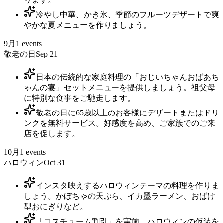
冷やし中華、かき氷、季節のフルーツデザートで爽
やかな夏メニューを作りましょう。
9月
1
events
敬老の日
Sep 21
日本の伝統的な家庭料理の「おじいちゃんおばあち
ゃんの宴」セットメニューを提供しましょう。祖父母
に特別な食事をご馳走します。
敬老の日に65歳以上のお客様にデザートまたはドリ
ンクを無料サービス。好感度を高め、ご家族でのご来
店を促します。
10月
1
events
ハロウィン
Oct 31
インスタ映えするハロウィンテーマの料理を作りま
しょう。かぼちゃの天ぷら、イカ墨ラーメン、おばけ
型おにぎりなど。
「コスチューム割引」を実施。ハロウィンの仮装を