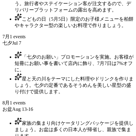
う。旅行者やステイケーション客が注文するので、デ
リバリープラットフォームの露出を高めます。
こどもの日（5月5日）限定のお子様メニューを柏餅
やキャラクター型の楽しいお料理で作りましょう。
7月
1
events
七夕
Jul 7
「七夕のお願い」プロモーションを実施。お客様が
短冊にお願い事を書いて店内に飾り、7月7日は7%オフ
に。
星と天の川をテーマにした料理やドリンクを作りま
しょう。七夕の定番であるそうめんを美しい星型の盛
り付けで提供します。
8月
1
events
お盆
Aug 13-16
家族の集まり向けケータリングパッケージを提供し
ましょう。お盆は多くの日本人が帰省し、親族で集ま
ります。