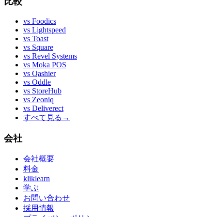
比較
vs
Foodics
vs
Lightspeed
vs
Toast
vs
Square
vs
Revel Systems
vs
Moka POS
vs
Qashier
vs
Oddle
vs
StoreHub
vs
Zeoniq
vs
Deliverect
すべて見る
→
会社
会社概要
料金
kliklearn
学ぶ
お問い合わせ
採用情報