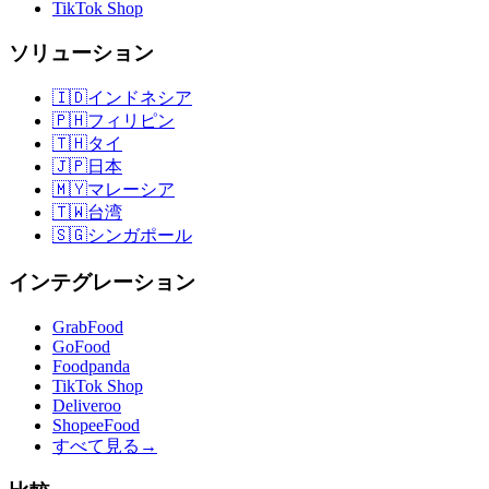
TikTok Shop
ソリューション
🇮🇩
インドネシア
🇵🇭
フィリピン
🇹🇭
タイ
🇯🇵
日本
🇲🇾
マレーシア
🇹🇼
台湾
🇸🇬
シンガポール
インテグレーション
GrabFood
GoFood
Foodpanda
TikTok Shop
Deliveroo
ShopeeFood
すべて見る
→