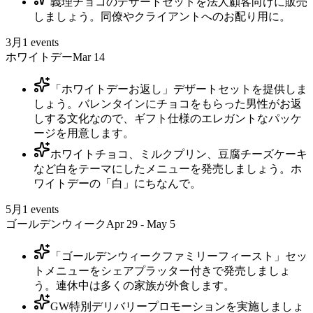
義理チョコのデザートセットを法人顧客向けに販売
しましょう。同僚やクライアントへのお配り用に。
3月
1
events
ホワイトデー
Mar 14
「ホワイトデーお返し」デザートセットを提供しま
しょう。バレンタインにチョコをもらった男性がお返
しする文化なので、ギフト仕様のエレガントなパッケ
ージを用意します。
ホワイトチョコ、ミルクプリン、豆腐チーズケーキ
など白をテーマにしたメニューを発売しましょう。ホ
ワイトデーの「白」にちなんで。
5月
1
events
ゴールデンウィーク
Apr 29 - May 5
「ゴールデンウィークファミリーフィースト」セッ
トメニューをシェアプラッター付きで発売しましょ
う。連休中は多くの家族が外食します。
GW特別デリバリープロモーションを実施しましょ