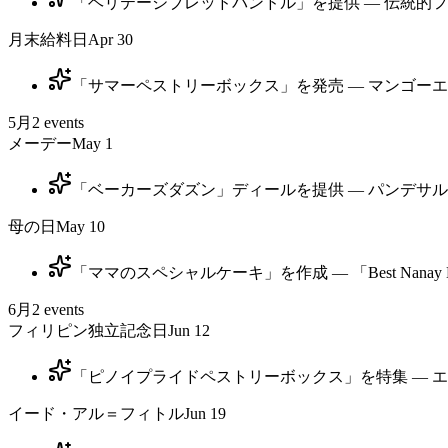
「ヘリテージブレッドバンドル」を提供 — 伝統的
月末給料日
Apr 30
「サマーペストリーボックス」を発売 — マンゴー
5月
2
events
メーデー
May 1
「ベーカーズダズン」ディールを提供 — パンデサル
母の日
May 10
「ママのスペシャルケーキ」を作成 — 「Best Nan
6月
2
events
フィリピン独立記念日
Jun 12
「ピノイプライドペストリーボックス」を特集 — 
イード・アル＝フィトル
Jun 19