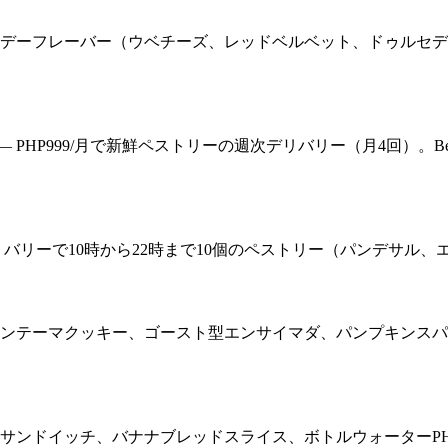
リデーフレーバー（ウベチーズ、レッドベルベット、ドゥルセデレ
PHP999/月で新鮮ペストリーの週次デリバリー（月4回）。B
デリバリーで10時から22時まで10個のペストリー（パンデサル、
ィンテーマクッキー、ゴースト型エンサイマダ、パンプキンスパイ
ルサンドイッチ、バナナブレッドスライス、ボトルウォーターPH