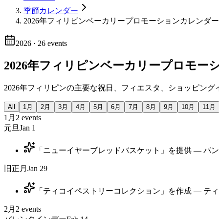
季節カレンダー
2026年フィリピンベーカリープロモーションカレンダー
2026
·
26
events
2026年フィリピンベーカリープロモー
2026年フィリピンの主要な祝日、フィエスタ、ショッピン
All
1月
2月
3月
4月
5月
6月
7月
8月
9月
10月
11月
1月
2
events
元旦
Jan 1
「ニューイヤーブレッドバスケット」を提供 — パ
旧正月
Jan 29
「ティコイペストリーコレクション」を作成 — ティ
2月
2
events