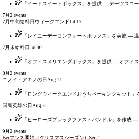
「イードスイートボックス」を提供 — デーツスコー
7月
2
events
7月中旬給料日ウィークエンド
Jul 15
「レイニーデーコンフォートボックス」を実施 — 温
7月末給料日
Jul 30
「オフィスメリエンダボックス」を提供 — オフィスの
8月
2
events
ニノイ・アキノの日
Aug 21
「ロングウィークエンドおうちベーキングキット」を
国民英雄の日
Aug 31
「ヒーローズブレックファストバンドル」を作成 — 
9月
2
events
Berマンス開始（クリスマスシーズン）
Sep 1