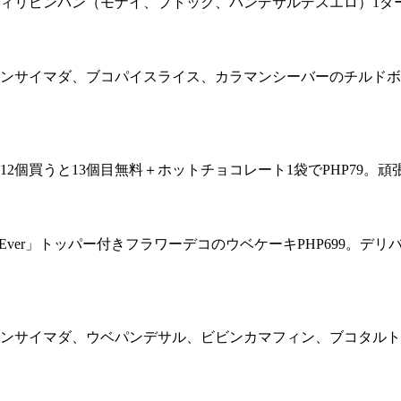
フィリピンパン（モナイ、プトック、パンデサルデスエロ）1ダー
エンサイマダ、ブコパイスライス、カラマンシーバーのチルドボッ
12個買うと13個目無料＋ホットチョコレート1袋でPHP79。
ay Ever」トッパー付きフラワーデコのウベケーキPHP699。デ
エンサイマダ、ウベパンデサル、ビビンカマフィン、ブコタルトを