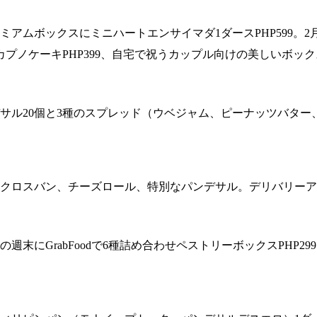
ミアムボックスにミニハートエンサイマダ1ダースPHP599。
カプノケーキPHP399、自宅で祝うカップル向けの美しいボッ
サル20個と3種のスプレッド（ウベジャム、ピーナッツバター、
クロスバン、チーズロール、特別なパンデサル。デリバリーアプリ
にGrabFoodで6種詰め合わせペストリーボックスPHP299（