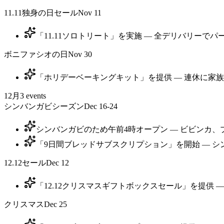
11.11独身の日セール
Nov 11
「11.11ソロトリート」を実施 — 全デリバリー
ボニファシオの日
Nov 30
「ホリデーベーキングキット」を提供 — 連休に家族
12月
3
events
シンバンガビシーズン
Dec 16-24
シンバンガビのため午前4時オープン — ビビンカ、
「9日間ブレッドサブスクリプション」を開始 — シン
12.12セール
Dec 12
「12.12クリスマスギフトボックスセール」を提供 
クリスマス
Dec 25