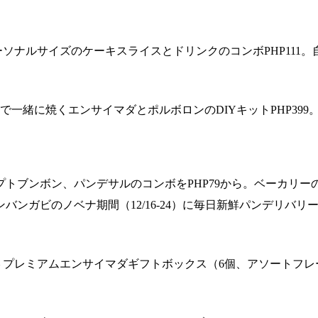
でパーソナルサイズのケーキスライスとドリンクのコンボPHP11
で一緒に焼くエンサイマダとポルボロンのDIYキットPHP399
プトブンボン、パンデサルのコンボをPHP79から。ベーカリ
バンガビのノベナ期間（12/16-24）に毎日新鮮パンデリバリーP
— プレミアムエンサイマダギフトボックス（6個、アソートフレーバ