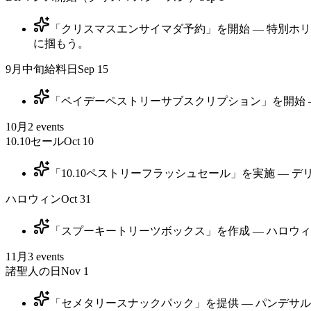
「クリスマスエンサイマダ予約」を開始 — 特別ホ
に掴もう。
9月中旬給料日
Sep 15
「ペイデーペストリーサブスクリプション」を開始 — 
10月
2
events
10.10セール
Oct 10
「10.10ペストリーフラッシュセール」を実施 — 
ハロウィン
Oct 31
「スプーキートリーツボックス」を作成 — ハロウ
11月
3
events
諸聖人の日
Nov 1
「セメタリースナックパック」を提供 — パンデサ