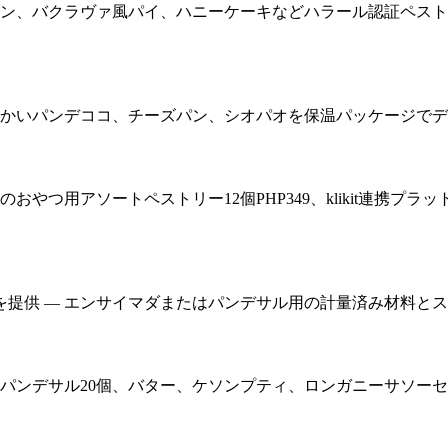
ン、バクラヴァ風パイ、ハニーケーキなどハラール認証ペストリー
かいパンデココ、チーズパン、シオパオを保温パッケージでデリバ
おやつ用アソートペストリー12個PHP349、klikit連携
提供 — エンサイマダまたはパンデサル用の計量済み材料とステ
パンデサル20個、バター、ケソンプティ、ロンガニーサソーセ