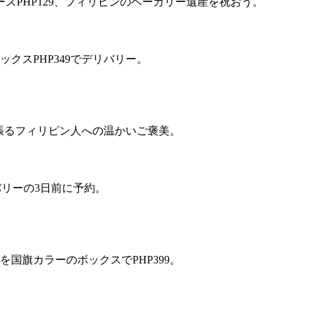
スPHP129、フィリピンのベーカリー遺産を祝おう。
クスPHP349でデリバリー。
頑張るフィリピン人への温かいご褒美。
リバリーの3日前に予約。
国旗カラーのボックスでPHP399。