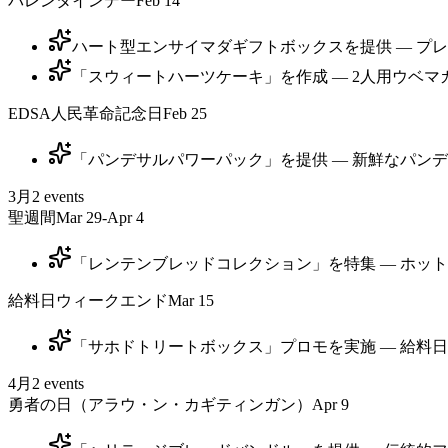
バレンタインデー
Feb 14
ハート型エンサイマダギフトボックスを提供 — プレ
「スウィートハーツケーキ」を作成 — 2人用ウベマ
EDSA人民革命記念日
Feb 25
「パンデサルパワーパック」を提供 — 新鮮なパンデ
3月
2
events
聖週間
Mar 29-Apr 4
「レンテンブレッドコレクション」を特集 — ホット
給料日ウィークエンド
Mar 15
「サホドトリートボックス」プロモを実施 — 給料日の週末
4月
2
events
勇者の日（アラウ・ン・カギティンガン）
Apr 9