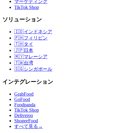
マーケティング
TikTok Shop
ソリューション
🇮🇩
インドネシア
🇵🇭
フィリピン
🇹🇭
タイ
🇯🇵
日本
🇲🇾
マレーシア
🇹🇼
台湾
🇸🇬
シンガポール
インテグレーション
GrabFood
GoFood
Foodpanda
TikTok Shop
Deliveroo
ShopeeFood
すべて見る
→