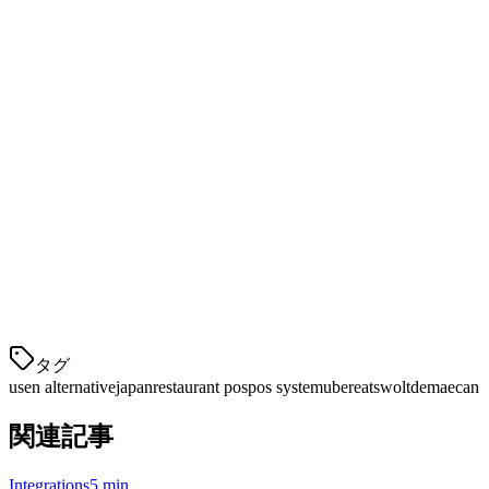
コ
¥3,800/月から
ドオンでコストが大
ス
幅に増加
ト
配
Uber Eats、Wolt、
達
限定的またはサード
Demae-can、menu（ネ
統
パーティが必須
イティブ）
合
支
払
日本の支払いプロバ
い
イダーと統合
処
理
タグ
usen alternative
japan
restaurant pos
pos system
ubereats
wolt
demaecan
関連記事
Integrations
5 min