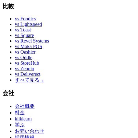
比較
vs
Foodics
vs
Lightspeed
vs
Toast
vs
Square
vs
Revel Systems
vs
Moka POS
vs
Qashier
vs
Oddle
vs
StoreHub
vs
Zeoniq
vs
Deliverect
すべて見る
→
会社
会社概要
料金
kliklearn
学ぶ
お問い合わせ
採用情報