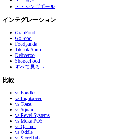
🇸🇬
シンガポール
インテグレーション
GrabFood
GoFood
Foodpanda
TikTok Shop
Deliveroo
ShopeeFood
すべて見る
→
比較
vs
Foodics
vs
Lightspeed
vs
Toast
vs
Square
vs
Revel Systems
vs
Moka POS
vs
Qashier
vs
Oddle
vs
StoreHub