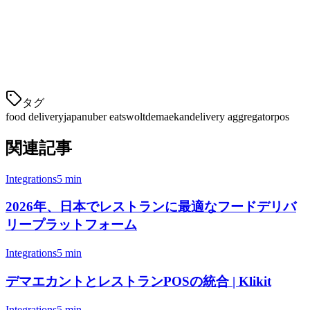
DiDi Food
DiDi Food（日本では以前はFoodpanda）は、競争的な価格を
提供し、東京と大阪で急速に拡大しています。
タグ
food delivery
japan
uber eats
wolt
demaekan
delivery aggregator
pos
関連記事
Integrations
5 min
2026年、日本でレストランに最適なフードデリバ
リープラットフォーム
Integrations
5 min
デマエカントとレストランPOSの統合 | Klikit
Integrations
5 min