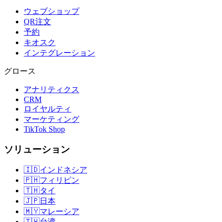
ウェブショップ
QR注文
予約
キオスク
インテグレーション
グロース
アナリティクス
CRM
ロイヤルティ
マーケティング
TikTok Shop
ソリューション
🇮🇩
インドネシア
🇵🇭
フィリピン
🇹🇭
タイ
🇯🇵
日本
🇲🇾
マレーシア
🇹🇼
台湾