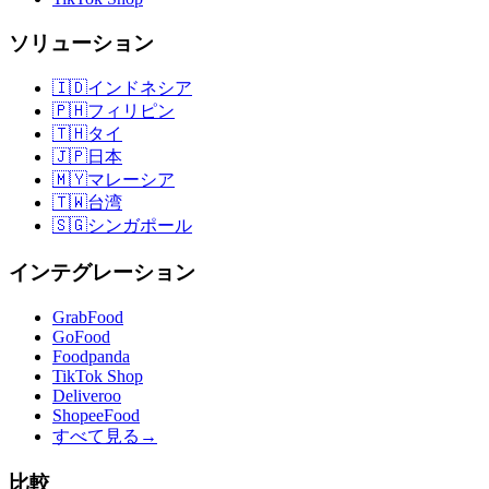
ソリューション
🇮🇩
インドネシア
🇵🇭
フィリピン
🇹🇭
タイ
🇯🇵
日本
🇲🇾
マレーシア
🇹🇼
台湾
🇸🇬
シンガポール
インテグレーション
GrabFood
GoFood
Foodpanda
TikTok Shop
Deliveroo
ShopeeFood
すべて見る
→
比較