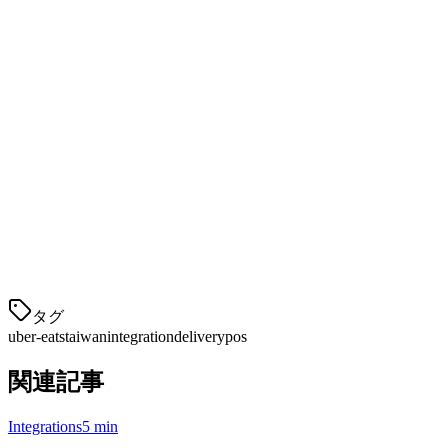
す:
より迅速な注文処理
— 手動入力を排除し、エラー
を最大90％削減します
より良い顧客体験
— 注文がキッチンに迅速に届
き、デリバリー時間が改善されます
賢明な在庫
— リアルタイム在庫更新で過剰販売を
防ぎます
データ駆動の決定
— 統合分析でビジネス全体を理
解しましょう
マルチプラットフォーム管理
— 一つのシステムか
らUber Eats、foodpanda、その他のプラットフォーム
タグ
uber-eats
taiwan
integration
delivery
pos
関連記事
Integrations
5 min