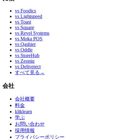
vs
Foodics
vs
Lightspeed
vs
Toast
vs
Square
vs
Revel Systems
vs
Moka POS
vs
Qashier
vs
Oddle
vs
StoreHub
vs
Zeoniq
vs
Deliverect
すべて見る
→
会社
会社概要
料金
kliklearn
学ぶ
お問い合わせ
採用情報
プライバシーポリシー