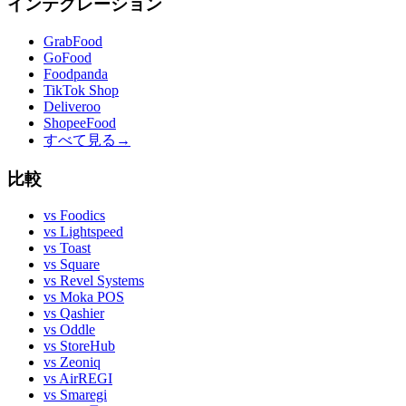
インテグレーション
GrabFood
GoFood
Foodpanda
TikTok Shop
Deliveroo
ShopeeFood
すべて見る
→
比較
vs
Foodics
vs
Lightspeed
vs
Toast
vs
Square
vs
Revel Systems
vs
Moka POS
vs
Qashier
vs
Oddle
vs
StoreHub
vs
Zeoniq
vs
AirREGI
vs
Smaregi