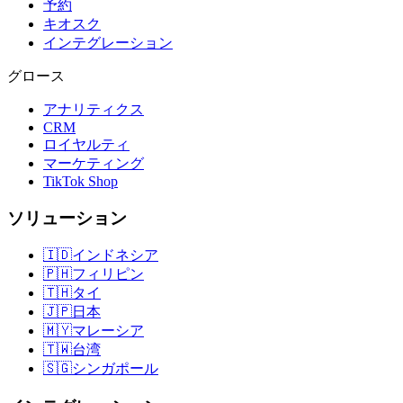
予約
キオスク
インテグレーション
グロース
アナリティクス
CRM
ロイヤルティ
マーケティング
TikTok Shop
ソリューション
🇮🇩
インドネシア
🇵🇭
フィリピン
🇹🇭
タイ
🇯🇵
日本
🇲🇾
マレーシア
🇹🇼
台湾
🇸🇬
シンガポール