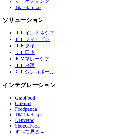
マーケティング
TikTok Shop
ソリューション
🇮🇩
インドネシア
🇵🇭
フィリピン
🇹🇭
タイ
🇯🇵
日本
🇲🇾
マレーシア
🇹🇼
台湾
🇸🇬
シンガポール
インテグレーション
GrabFood
GoFood
Foodpanda
TikTok Shop
Deliveroo
ShopeeFood
すべて見る
→