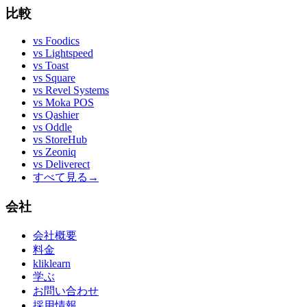
比較
vs
Foodics
vs
Lightspeed
vs
Toast
vs
Square
vs
Revel Systems
vs
Moka POS
vs
Qashier
vs
Oddle
vs
StoreHub
vs
Zeoniq
vs
Deliverect
すべて見る
→
会社
会社概要
料金
kliklearn
学ぶ
お問い合わせ
採用情報