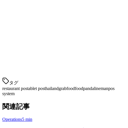
Lineman Wongnai
タイのホームグラウンドデリバリー巨人で、忠実なフォロワ
ーがあります。Lineman統合は、ローカルタイ顧客をターゲ
ットとするレストランにとって不可欠です — 観光客だけで
はありません。
Robinhood
クイックサービスセグメントで急速に成長中。新しいプラッ
トフォームは
タグ
restaurant pos
tablet pos
thailand
grabfood
foodpanda
lineman
pos
system
関連記事
Operations
5 min