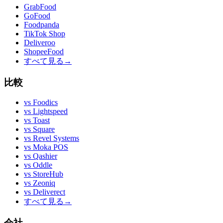
GrabFood
GoFood
Foodpanda
TikTok Shop
Deliveroo
ShopeeFood
すべて見る
→
比較
vs
Foodics
vs
Lightspeed
vs
Toast
vs
Square
vs
Revel Systems
vs
Moka POS
vs
Qashier
vs
Oddle
vs
StoreHub
vs
Zeoniq
vs
Deliverect
すべて見る
→
会社