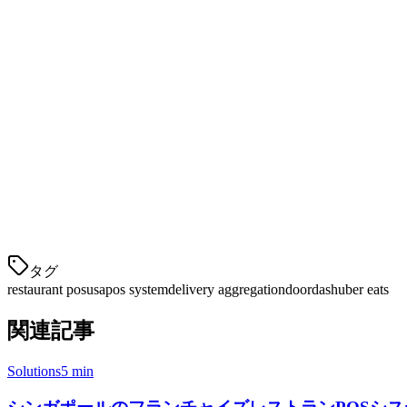
競争的な支払い処理
— 従来のプロバイダーよりも低
リアルタイムメニュー同期
— 1回更新してどこでも
キッチンディスプレイシステム (KDS)
— 簡素化さ
マルチロケーションサポート
— 1つのダッシュボー
なぜ米国のレストランはKlikitを選ぶのか
レストランは、複数のデリバリーアプリを個別のシステムで管
す。
テーブルサービス用に設計されたレガシーPOSシステムとは異
タグ
restaurant pos
usa
pos system
delivery aggregation
doordash
uber eats
関連記事
Solutions
5 min