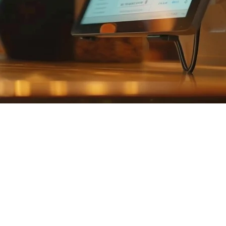
ォーム、店内飲食、テイクアウト注文を異なるタブレットやシス
します。
する理由
orDash、Uber Eats、Grubhub、地域のプレイヤ